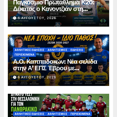
Παγκόσμιο Πρωτάθλημα Κ20:
Δέκατος ο Κανοντζιάν στη
σφαιροβολία – Άτυχος ο
6 ΑΥΓΟΎΣΤΟΥ, 2026
Παπαδόπουλος στον τελικό
ΑΘΛΗΤΙΚΈΣ ΕΙΔΉΣΕΙΣ
ΑΘΛΗΤΙΣΜΌΣ
ΕΙΔΉΣΕΙΣ
ΠΕΡΙΕΧΌΜΕΝΑ
Α.Ο. Καππαδοκών: Νέα σελίδα
στην Α’ ΕΠΣ Έβρου με
φιλοδοξίες, σταθερότητα και
6 ΑΥΓΟΎΣΤΟΥ, 2026
επένδυση στη νέα γενιά
ΑΘΛΗΤΙΚΈΣ ΕΙΔΉΣΕΙΣ
ΑΘΛΗΤΙΣΜΌΣ
ΠΕΡΙΕΧΌΜΕΝΑ