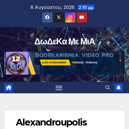
Μετάβαση
6 Αυγούστου, 2026
2:10 μμ
στο
περιεχόμενο
ΔωΔεΚα Με ΜιΑ
Alexandroupolis