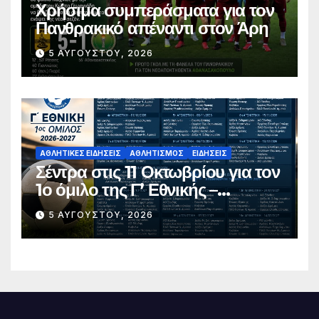
Χρήσιμα συμπεράσματα για τον
Πανθρακικό απέναντι στον Άρη
5 ΑΥΓΟΎΣΤΟΥ, 2026
ΑΘΛΗΤΙΚΈΣ ΕΙΔΉΣΕΙΣ
ΑΘΛΗΤΙΣΜΌΣ
ΕΙΔΉΣΕΙΣ
Σέντρα στις 11 Οκτωβρίου για τον
1ο όμιλο της Γ’ Εθνικής –
Ανακοινώθηκε το πλήρες
5 ΑΥΓΟΎΣΤΟΥ, 2026
πρόγραμμα