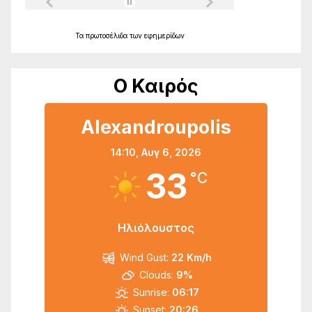
Τα
πρωτοσέλιδα
των
εφημερίδων
Ο Καιρός
Alexandroupolis
14:10,
Αυγ 6, 2026
33
°C
Ηλιόλουστος
Wind Gust:
22 Km/h
Clouds:
9%
Sunrise:
06:17
Sunset:
20:26