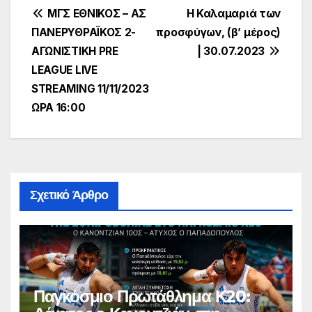
Πλοήγηση
ΜΓΣ ΕΘΝΙΚΟΣ – ΑΣ
Η Καλαμαριά των
ΠΑΝΕΡΥΘΡΑΪΚΟΣ 2-
προσφύγων, (β’ μέρος)
άρθρων
ΑΓΩΝΙΣΤΙΚΗ PRE
| 30.07.2023
LEAGUE LIVE
STREAMING 11/11/2023
ΩΡΑ 16:00
Σχετικό Άρθρο
Παγκόσμιο Πρωτάθλημα Κ20: