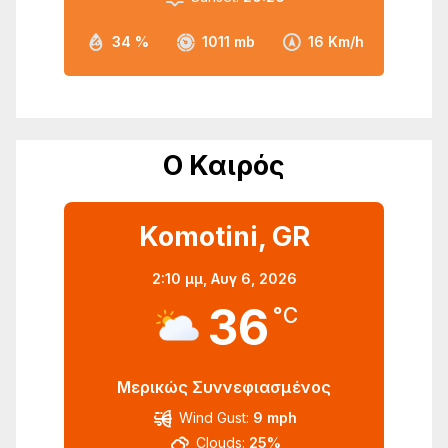
34 %
1011 mb
16 Km/h
Ο Καιρός
Komotini, GR
2:10 μμ,
Αυγ 6, 2026
36
°C
Μερικώς Συννεφιασμένος
Wind Gust:
9 mph
Clouds:
25%