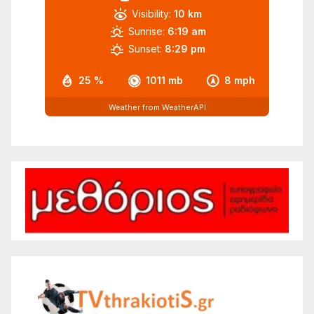
Visibility:
10 km
Sunrise:
6:19 am
Sunset:
8:29 pm
25 %
1011 mb
8 mph
Weather from WeatherAPI