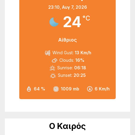
23:10,
Αυγ 7, 2026
24
°C
Αίθριος
Wind Gust:
13 Km/h
Clouds:
16%
Sunrise:
06:18
Sunset:
20:25
64 %
1009 mb
6 Km/h
Ο Καιρός