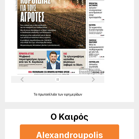
Τα
πρωτοσέλιδα
των
εφημερίδων
Ο Καιρός
Alexandroupolis