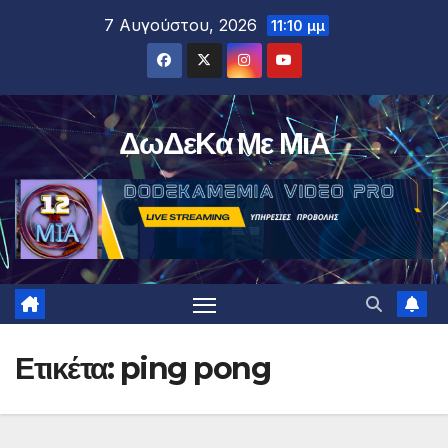
Μετάβαση
7 Αυγούστου, 2026
11:10 μμ
στο
περιεχόμενο
ΔωΔεΚα Με ΜιΑ
Ετικέτα:
ping pong