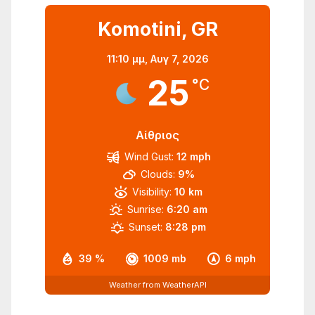
Komotini, GR
11:10 μμ,
Αυγ 7, 2026
25
°C
Αίθριος
Wind Gust:
12 mph
Clouds:
9%
Visibility:
10 km
Sunrise:
6:20 am
Sunset:
8:28 pm
39 %
1009 mb
6 mph
Weather from WeatherAPI