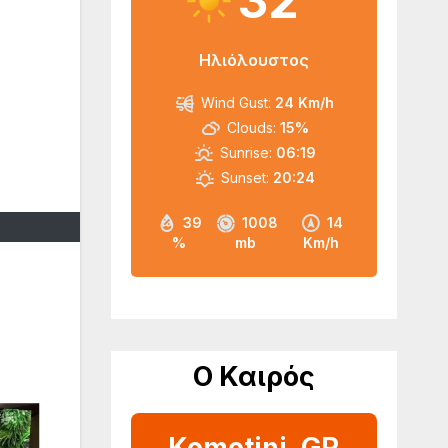
32
Ηλιόλουστος
Wind Gust:
24 Km/h
Clouds:
15%
Sunrise:
06:19
Sunset:
20:24
39
1008
14
%
mb
Km/h
Ο Καιρός
Komotini, GR