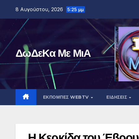
Μετάβαση
8 Αυγούστου, 2026
5:25 μμ
στο
περιεχόμενο
ΔωΔεΚα Με ΜιΑ
ΕΚΠΟΜΠΕΣ WEBTV
ΕΙΔΗΣΕΙΣ
Η Κερκίδα του Έβρου