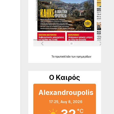
Τα
πρωτοσέλιδα
των
εφημερίδων
Ο Καιρός
Alexandroupolis
17:25,
Αυγ 8, 2026
°C