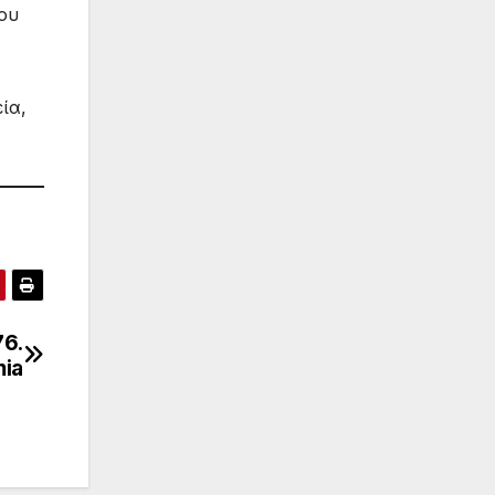
ου
ία,
76.
ia