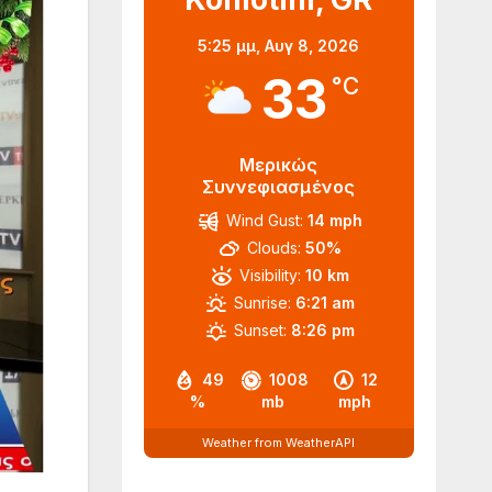
5:25 μμ,
Αυγ 8, 2026
33
°C
Μερικώς
Συννεφιασμένος
Wind Gust:
14 mph
Clouds:
50%
Visibility:
10 km
Sunrise:
6:21 am
Sunset:
8:26 pm
49
1008
12
%
mb
mph
Weather from WeatherAPI