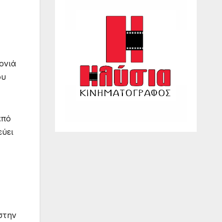
ονιά
ου
από
εύει
στην