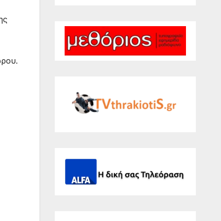
ης
ώρου.