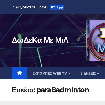
Μετάβαση
7 Αυγούστου, 2026
6:16 μμ
στο
περιεχόμενο
ΔωΔεΚα Με ΜιΑ
ΕΚΠΟΜΠΕΣ WEBTV
ΕΙΔΗΣΕΙΣ
Ετικέτα:
paraBadminton