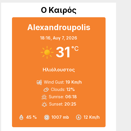
Ο Καιρός
Alexandroupolis
18:16,
Αυγ 7, 2026
31
°C
Ηλιόλουστος
Wind Gust:
19 Km/h
Clouds:
12%
Sunrise:
06:18
Sunset:
20:25
45 %
1007 mb
12 Km/h