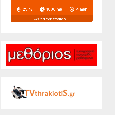
29 %
1008 mb
4 mph
Weather from WeatherAPI