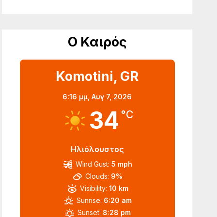
Ο Καιρός
Komotini, GR
6:16 μμ,
Αυγ 7, 2026
34
°C
Ηλιόλουστος
Wind Gust:
5 mph
Clouds:
9%
Visibility:
10 km
Sunrise:
6:20 am
Sunset:
8:28 pm