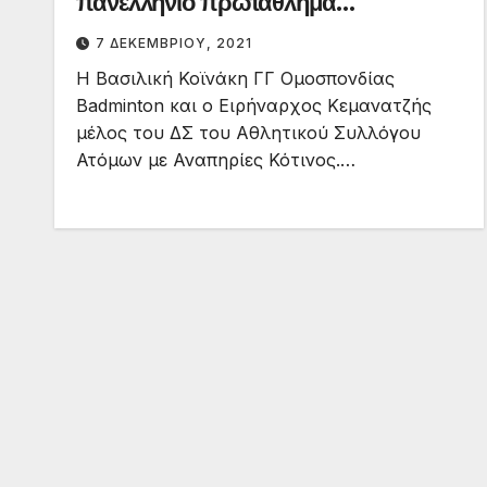
πανελλήνιο πρωτάθλημα
paraBadminton
7 ΔΕΚΕΜΒΡΊΟΥ, 2021
Η Βασιλική Κοϊνάκη ΓΓ Ομοσπονδίας
Badminton και ο Ειρήναρχος Κεμανατζής
μέλος του ΔΣ του Αθλητικού Συλλόγου
Ατόμων με Αναπηρίες Κότινος.…