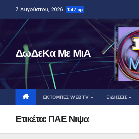
Μετάβαση
7 Αυγούστου, 2026
1:47 πμ
στο
περιεχόμενο
ΔωΔεΚα Με ΜιΑ
ΕΚΠΟΜΠΕΣ WEBTV
ΕΙΔΗΣΕΙΣ
Ετικέτα:
ΠΑΕ Νιψα