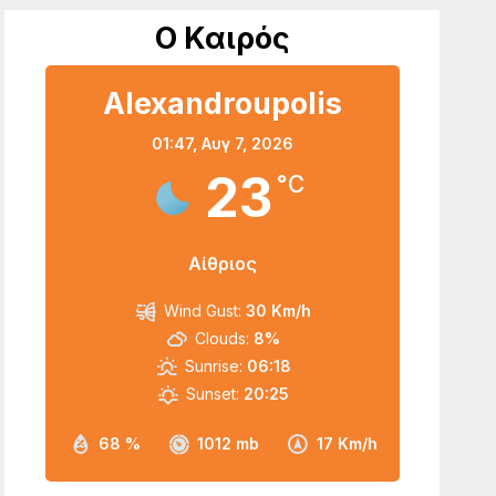
Ο Καιρός
Alexandroupolis
01:47,
Αυγ 7, 2026
23
°C
Αίθριος
Wind Gust:
30 Km/h
Clouds:
8%
Sunrise:
06:18
Sunset:
20:25
68 %
1012 mb
17 Km/h