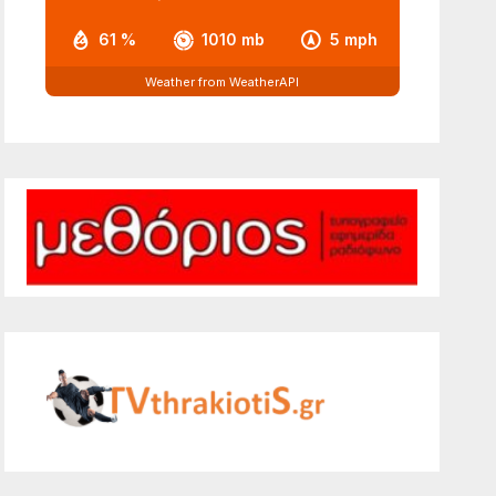
61 %
1010 mb
5 mph
Weather from WeatherAPI