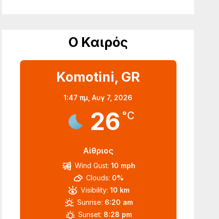
Ο Καιρός
Komotini, GR
1:47 πμ,
Αυγ 7, 2026
26
°C
Αίθριος
Wind Gust:
10 mph
Clouds:
0%
Visibility:
10 km
Sunrise:
6:20 am
Sunset:
8:28 pm