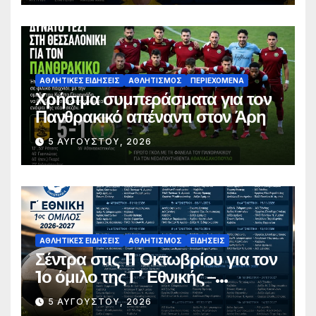
ΑΘΛΗΤΙΚΈΣ ΕΙΔΉΣΕΙΣ
ΑΘΛΗΤΙΣΜΌΣ
ΠΕΡΙΕΧΌΜΕΝΑ
Χρήσιμα συμπεράσματα για τον
Πανθρακικό απέναντι στον Άρη
5 ΑΥΓΟΎΣΤΟΥ, 2026
ΑΘΛΗΤΙΚΈΣ ΕΙΔΉΣΕΙΣ
ΑΘΛΗΤΙΣΜΌΣ
ΕΙΔΉΣΕΙΣ
Σέντρα στις 11 Οκτωβρίου για τον
1ο όμιλο της Γ’ Εθνικής –
Ανακοινώθηκε το πλήρες
5 ΑΥΓΟΎΣΤΟΥ, 2026
πρόγραμμα