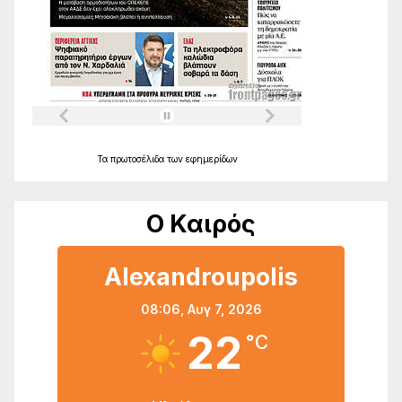
Τα
πρωτοσέλιδα
των
εφημερίδων
Ο Καιρός
Alexandroupolis
08:06,
Αυγ 7, 2026
22
°C