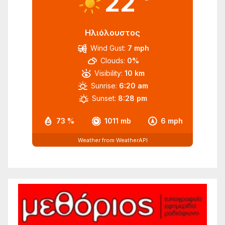
22
Ηλιόλουστος
Wind Gust:
7 mph
Clouds:
0%
Visibility:
10 km
Sunrise:
6:20 am
Sunset:
8:28 pm
73 %
1011 mb
6 mph
Weather from WeatherAPI