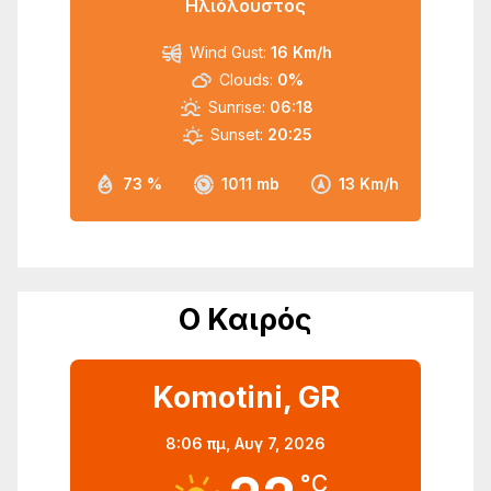
Ηλιόλουστος
Wind Gust:
16 Km/h
Clouds:
0%
Sunrise:
06:18
Sunset:
20:25
73 %
1011 mb
13 Km/h
Ο Καιρός
Komotini, GR
8:06 πμ,
Αυγ 7, 2026
°C