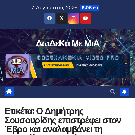
Μετάβαση
7 Αυγούστου, 2026
8:06 πμ
στο
περιεχόμενο
ΔωΔεΚα Με ΜιΑ
Ετικέτα:
Ο Δημήτρης
Σουσουρίδης επιστρέφει στον
Έβρο και αναλαμβάνει τη