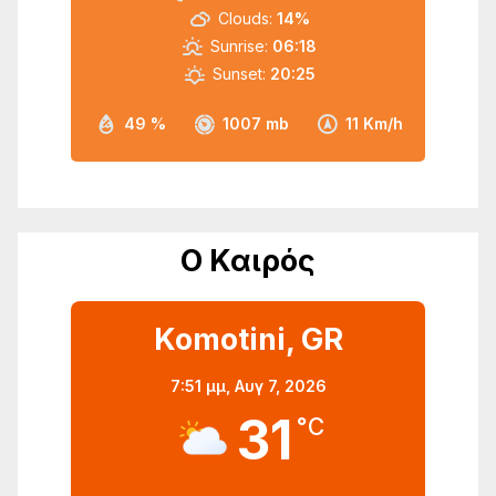
Clouds:
14%
Sunrise:
06:18
Sunset:
20:25
49 %
1007 mb
11 Km/h
Ο Καιρός
Komotini, GR
7:51 μμ,
Αυγ 7, 2026
31
°C