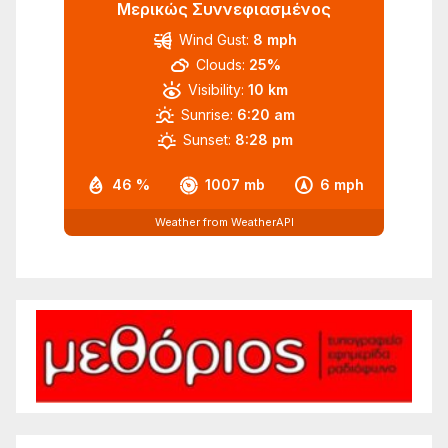
Μερικώς Συννεφιασμένος
Wind Gust:
8 mph
Clouds:
25%
Visibility:
10 km
Sunrise:
6:20 am
Sunset:
8:28 pm
46 %
1007 mb
6 mph
Weather from WeatherAPI