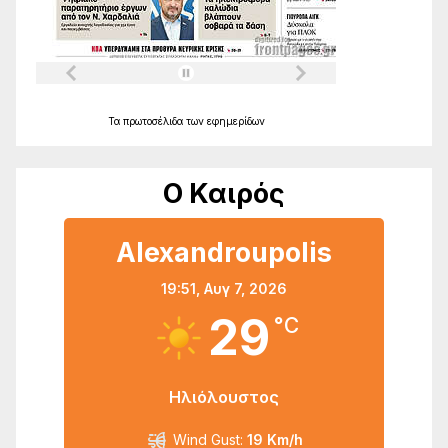
Τα
πρωτοσέλιδα
των
εφημερίδων
Ο Καιρός
Alexandroupolis
19:51,
Αυγ 7, 2026
29
°C
Ηλιόλουστος
Wind Gust:
19 Km/h