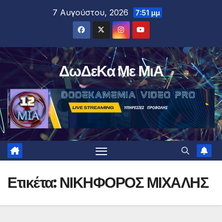
Μετάβαση
7 Αυγούστου, 2026
7:51 μμ
στο
περιεχόμενο
ΔωΔεΚα Με ΜιΑ
Ετικέτα:
ΝΙΚΗΦΟΡΟΣ ΜΙΧΑΛΗΣ