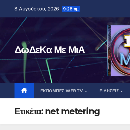
Μετάβαση
8 Αυγούστου, 2026
9:28 πμ
στο
περιεχόμενο
ΔωΔεΚα Με ΜιΑ
ΕΚΠΟΜΠΕΣ WEBTV
ΕΙΔΗΣΕΙΣ
Ετικέτα:
net metering