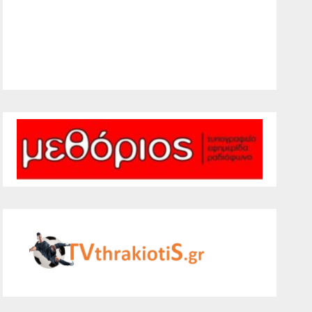
32 %
1011 mb
7 mph
Weather from WeatherAPI