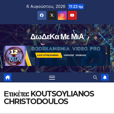
Μετάβαση
6 Αυγούστου, 2026
11:23 πμ
στο
περιεχόμενο
ΔωΔεΚα Με ΜιΑ
Ετικέτα:
KOUTSOYLIANOS
CHRISTODOULOS