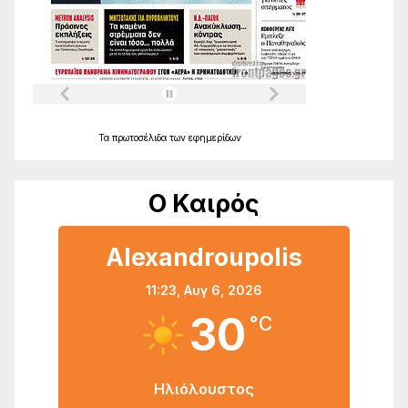
Τα
πρωτοσέλιδα
των
εφημερίδων
Ο Καιρός
Alexandroupolis
11:23,
Αυγ 6, 2026
30
°C
Ηλιόλουστος