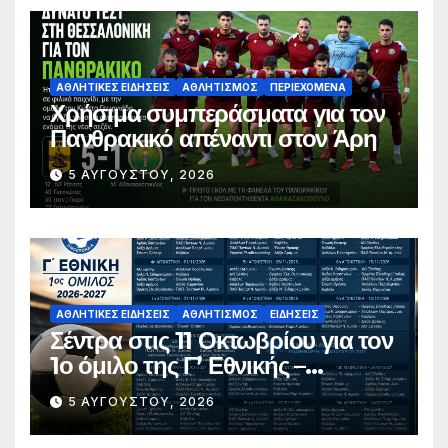
ΑΘΛΗΤΙΚΈΣ ΕΙΔΉΣΕΙΣ
ΑΘΛΗΤΙΣΜΌΣ
ΠΕΡΙΕΧΌΜΕΝΑ
Χρήσιμα συμπεράσματα για τον
Πανθρακικό απέναντι στον Άρη
5 ΑΥΓΟΎΣΤΟΥ, 2026
ΑΘΛΗΤΙΚΈΣ ΕΙΔΉΣΕΙΣ
ΑΘΛΗΤΙΣΜΌΣ
ΕΙΔΉΣΕΙΣ
Σέντρα στις 11 Οκτωβρίου για τον
1ο όμιλο της Γ’ Εθνικής –
Ανακοινώθηκε το πλήρες
5 ΑΥΓΟΎΣΤΟΥ, 2026
πρόγραμμα