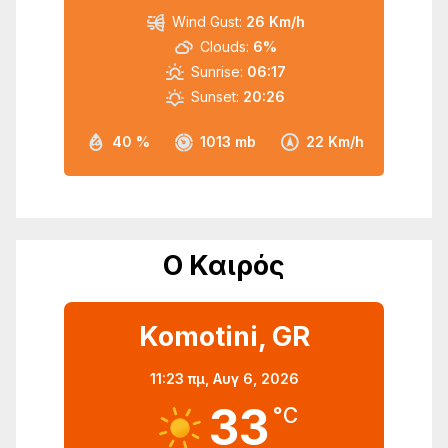
Wind Gust:
26 Km/h
Clouds:
6%
Sunrise:
06:17
Sunset:
20:26
40 %
1013 mb
22 Km/h
Ο Καιρός
Komotini, GR
11:23 πμ,
Αυγ 6, 2026
33
°C