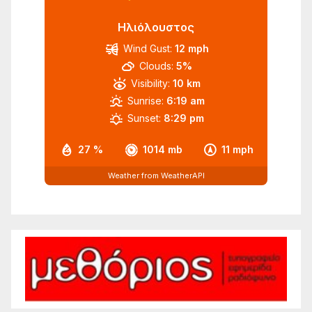
Ηλιόλουστος
Wind Gust:
12 mph
Clouds:
5%
Visibility:
10 km
Sunrise:
6:19 am
Sunset:
8:29 pm
27 %
1014 mb
11 mph
Weather from WeatherAPI