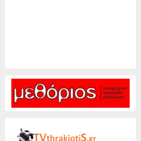
Clouds:
29%
Visibility:
10 km
Sunrise:
6:22 am
Sunset:
8:25 pm
27 %
1012 mb
13 mph
Weather from WeatherAPI