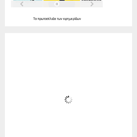
Τα
πρωτοσέλιδα
των
εφημερίδων
Ο Καιρός
Alexandroupolis
16:32,
Αυγ 9, 2026
34
°C
Μερικώς Συννεφιασμένος
Wind Gust:
46 Km/h
Clouds:
30%
Sunrise:
06:20