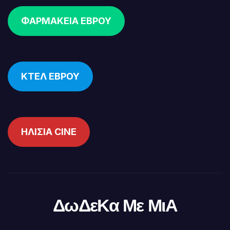
ΦΑΡΜΑΚΕΙΑ ΕΒΡΟΥ
ΚΤΕΛ ΕΒΡΟΥ
ΗΛΙΣΙΑ CINE
ΔωΔεΚα Με ΜιΑ