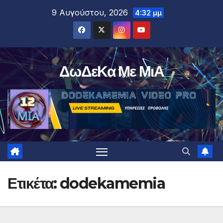
Μετάβαση
9 Αυγούστου, 2026
4:32 μμ
στο
περιεχόμενο
ΔωΔεΚα Με ΜιΑ
Ετικέτα:
dodekamemia