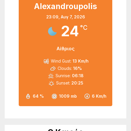
Alexandroupolis
23:09,
Αυγ 7, 2026
24
°C
Αίθριος
Wind Gust:
13 Km/h
Clouds:
16%
Sunrise:
06:18
Sunset:
20:25
64 %
1009 mb
6 Km/h