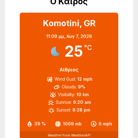
Ο Καιρός
Komotini, GR
11:09 μμ,
Αυγ 7, 2026
25
°C
Αίθριος
Wind Gust:
12 mph
Clouds:
9%
Visibility:
10 km
Sunrise:
6:20 am
Sunset:
8:28 pm
39 %
1009 mb
6 mph
Weather from WeatherAPI