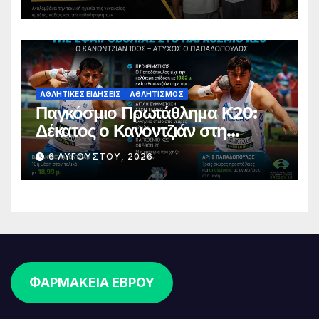
ΑΘΛΗΤΙΚΈΣ ΕΙΔΉΣΕΙΣ
ΑΘΛΗΤΙΣΜΌΣ
Παγκόσμιο Πρωτάθλημα Κ20:
Δέκατος ο Κανοντζιάν στη
σφαιροβολία – Άτυχος ο
6 ΑΥΓΟΎΣΤΟΥ, 2026
Παπαδόπουλος στον τελικό
ΦΑΡΜΑΚΕΙΑ ΕΒΡΟΥ