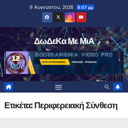
Μετάβαση
9 Αυγούστου, 2026
8:07 μμ
στο
περιεχόμενο
ΔωΔεΚα Με ΜιΑ
Ετικέτα:
Περιφερειακή Σύνθεση