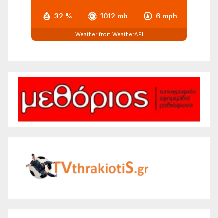
32 %
1012 mb
6 mph
Weather from WeatherAPI