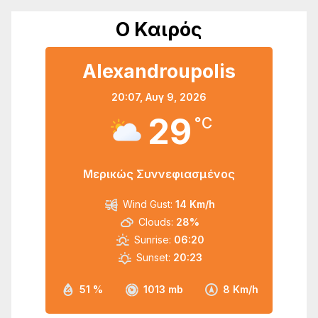
Ο Καιρός
Alexandroupolis
20:07,
Αυγ 9, 2026
29
°C
Μερικώς Συννεφιασμένος
Wind Gust:
14 Km/h
Clouds:
28%
Sunrise:
06:20
Sunset:
20:23
51 %
1013 mb
8 Km/h