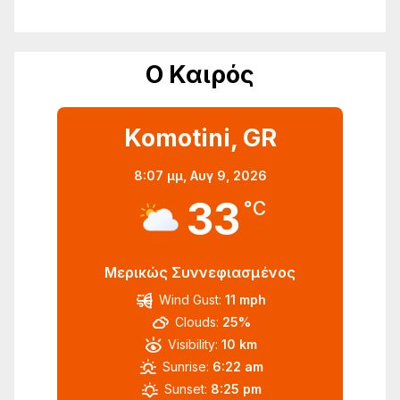
Ο Καιρός
Komotini, GR
8:07 μμ,
Αυγ 9, 2026
33
°C
Μερικώς Συννεφιασμένος
Wind Gust:
11 mph
Clouds:
25%
Visibility:
10 km
Sunrise:
6:22 am
Sunset:
8:25 pm