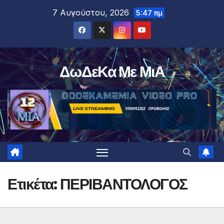
Μετάβαση
7 Αυγούστου, 2026
5:47 πμ
στο
περιεχόμενο
ΔωΔεΚα Με ΜιΑ
Ετικέτα:
ΠΕΡΙΒΑΝΤΟΛΟΓΟΣ