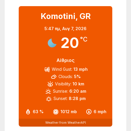
Komotini, GR
5:47 πμ,
Αυγ 7, 2026
20
°C
Αίθριος
Wind Gust:
13 mph
Clouds:
5%
Visibility:
10 km
Sunrise:
6:20 am
Sunset:
8:28 pm
63 %
1012 mb
6 mph
Weather from WeatherAPI