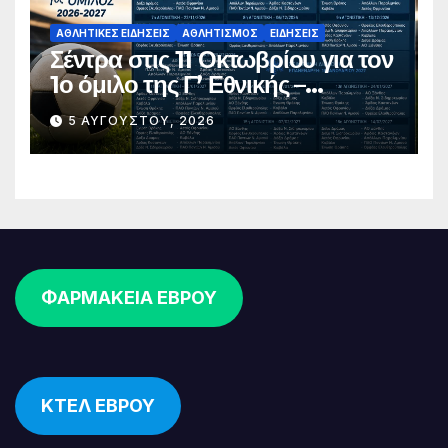
ΑΘΛΗΤΙΚΈΣ ΕΙΔΉΣΕΙΣ
ΑΘΛΗΤΙΣΜΌΣ
ΕΙΔΉΣΕΙΣ
Σέντρα στις 11 Οκτωβρίου για τον
1ο όμιλο της Γ’ Εθνικής –
Ανακοινώθηκε το πλήρες
5 ΑΥΓΟΎΣΤΟΥ, 2026
πρόγραμμα
ΦΑΡΜΑΚΕΙΑ ΕΒΡΟΥ
ΚΤΕΛ ΕΒΡΟΥ