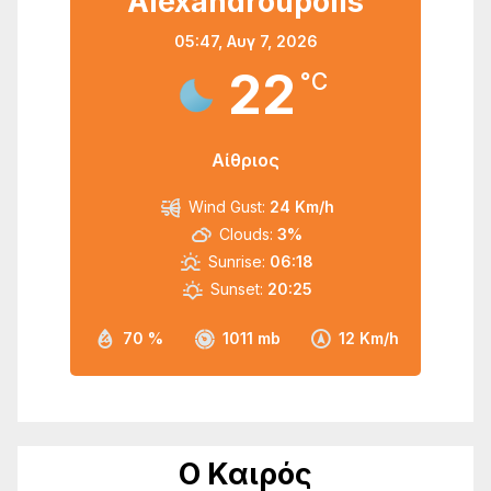
Alexandroupolis
05:47,
Αυγ 7, 2026
22
°C
Αίθριος
Wind Gust:
24 Km/h
Clouds:
3%
Sunrise:
06:18
Sunset:
20:25
70 %
1011 mb
12 Km/h
Ο Καιρός