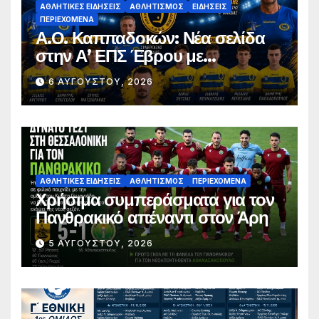
ΑΘΛΗΤΙΚΈΣ ΕΙΔΉΣΕΙΣ
ΑΘΛΗΤΙΣΜΌΣ
ΕΙΔΉΣΕΙΣ
ΠΕΡΙΕΧΌΜΕΝΑ
Α.Ο. Καππαδοκών: Νέα σελίδα
στην Α’ ΕΠΣ Έβρου με
φιλοδοξίες, σταθερότητα και
6 ΑΥΓΟΎΣΤΟΥ, 2026
επένδυση στη νέα γενιά
ΑΘΛΗΤΙΚΈΣ ΕΙΔΉΣΕΙΣ
ΑΘΛΗΤΙΣΜΌΣ
ΠΕΡΙΕΧΌΜΕΝΑ
Χρήσιμα συμπεράσματα για τον
Πανθρακικό απέναντι στον Άρη
5 ΑΥΓΟΎΣΤΟΥ, 2026