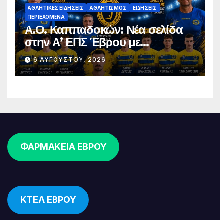
ΑΘΛΗΤΙΚΈΣ ΕΙΔΉΣΕΙΣ
ΑΘΛΗΤΙΣΜΌΣ
ΕΙΔΉΣΕΙΣ
ΠΕΡΙΕΧΌΜΕΝΑ
Α.Ο. Καππαδοκών: Νέα σελίδα
στην Α’ ΕΠΣ Έβρου με
φιλοδοξίες, σταθερότητα και
6 ΑΥΓΟΎΣΤΟΥ, 2026
επένδυση στη νέα γενιά
ΦΑΡΜΑΚΕΙΑ ΕΒΡΟΥ
ΚΤΕΛ ΕΒΡΟΥ