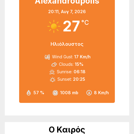
Alexandroupolis
20:11,
Αυγ 7, 2026
27
°C
Ηλιόλουστος
Wind Gust:
17 Km/h
Clouds:
15%
Sunrise:
06:18
Sunset:
20:25
57 %
1008 mb
8 Km/h
Ο Καιρός