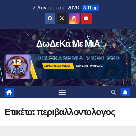
Μετάβαση
7 Αυγούστου, 2026
8:11 μμ
στο
περιεχόμενο
ΔωΔεΚα Με ΜιΑ
Ετικέτα:
περιβαλλοντολογος