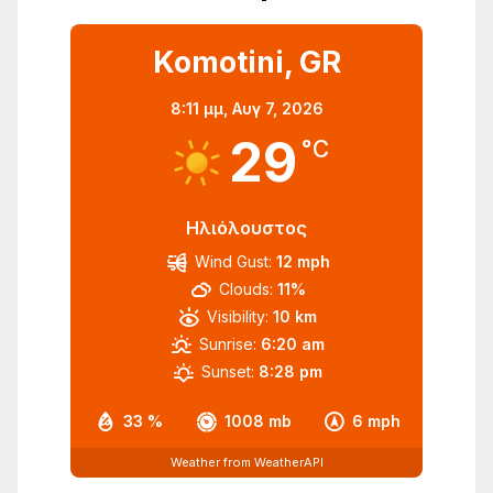
Komotini, GR
8:11 μμ,
Αυγ 7, 2026
29
°C
Ηλιόλουστος
Wind Gust:
12 mph
Clouds:
11%
Visibility:
10 km
Sunrise:
6:20 am
Sunset:
8:28 pm
33 %
1008 mb
6 mph
Weather from WeatherAPI