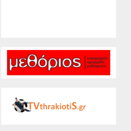
25 %
1009 mb
10 mph
Weather from WeatherAPI