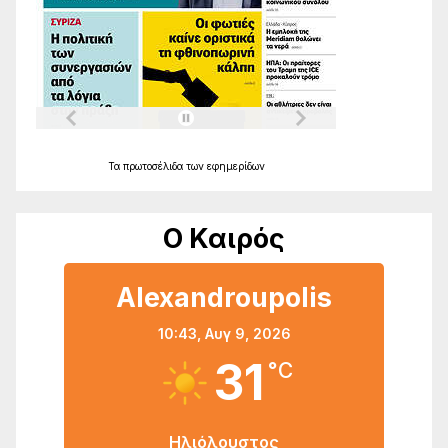
Τα
πρωτοσέλιδα
των
εφημερίδων
Ο Καιρός
Alexandroupolis
10:43,
Αυγ 9, 2026
31
°C
Ηλιόλουστος