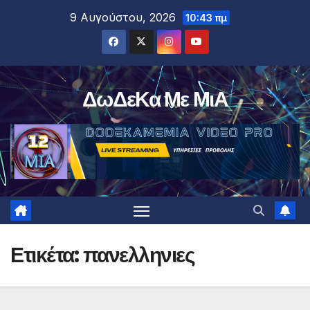
Μετάβαση
9 Αυγούστου, 2026
10:43 πμ
στο
περιεχόμενο
ΔωΔεΚα Με ΜιΑ
Ετικέτα:
πανελληνιες