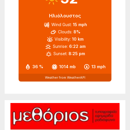
Ηλιόλουστος
Wind Gust:
15 mph
Clouds:
8%
Visibility:
10 km
Sunrise:
6:22 am
Sunset:
8:25 pm
36 %
1014 mb
13 mph
Weather from WeatherAPI