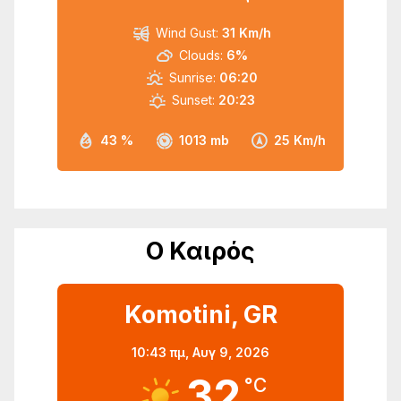
Wind Gust:
31 Km/h
Clouds:
6%
Sunrise:
06:20
Sunset:
20:23
43 %
1013 mb
25 Km/h
Ο Καιρός
Komotini, GR
10:43 πμ,
Αυγ 9, 2026
32
°C