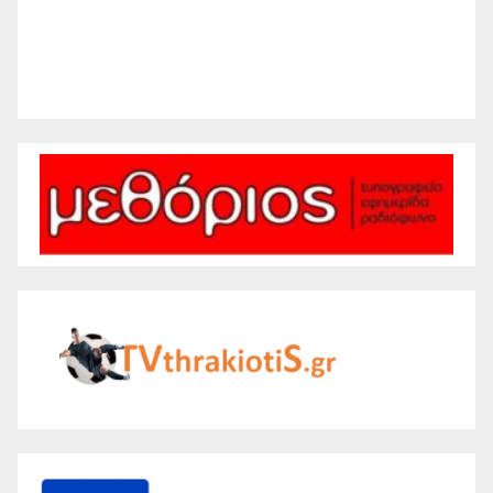
47 %
1017 mb
12 mph
Weather from WeatherAPI