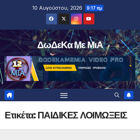
Μετάβαση
10 Αυγούστου, 2026
9:17 πμ
στο
περιεχόμενο
ΔωΔεΚα Με ΜιΑ
Ετικέτα:
ΠΑΙΔΙΚΕΣ ΛΟΙΜΩΞΕΙΣ