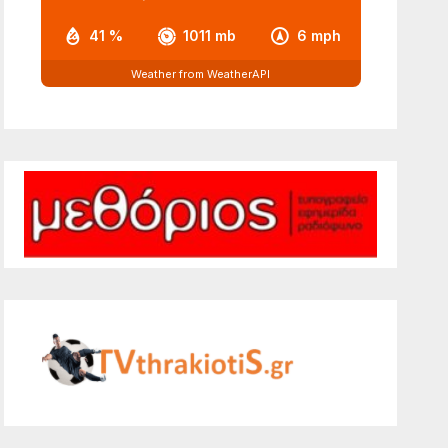
41 %
1011 mb
6 mph
Weather from WeatherAPI