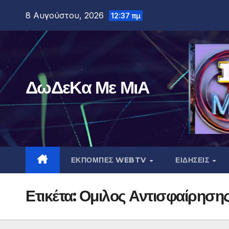
Μετάβαση
8 Αυγούστου, 2026
12:37 πμ
στο
περιεχόμενο
ΔωΔεΚα Με ΜιΑ
ΕΚΠΟΜΠΕΣ WEBTV
ΕΙΔΗΣΕΙΣ
Ετικέτα:
Ομιλος Αντισφαίρηση