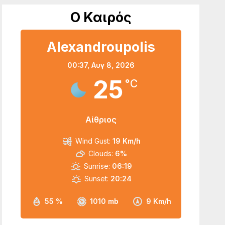
Ο Καιρός
Alexandroupolis
00:37,
Αυγ 8, 2026
25
°C
Αίθριος
Wind Gust:
19 Km/h
Clouds:
6%
Sunrise:
06:19
Sunset:
20:24
55 %
1010 mb
9 Km/h