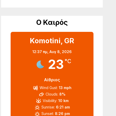
Ο Καιρός
Komotini, GR
12:37 πμ,
Αυγ 8, 2026
23
°C
Αίθριος
Wind Gust:
13 mph
Clouds:
8%
Visibility:
10 km
Sunrise:
6:21 am
Sunset:
8:26 pm