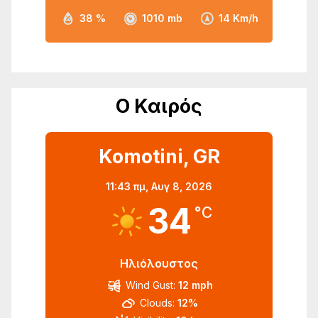
38 %
1010 mb
14 Km/h
Ο Καιρός
Komotini, GR
11:43 πμ,
Αυγ 8, 2026
34
°C
Ηλιόλουστος
Wind Gust:
12 mph
Clouds:
12%