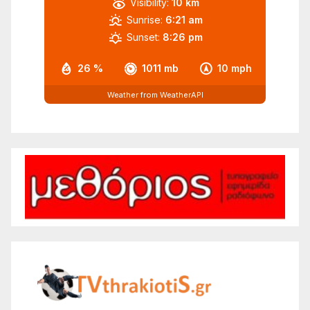
Visibility:
10 km
Sunrise:
6:21 am
Sunset:
8:26 pm
26 %
1011 mb
10 mph
Weather from WeatherAPI