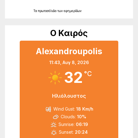
Τα
πρωτοσέλιδα
των
εφημερίδων
Ο Καιρός
Alexandroupolis
11:43,
Αυγ 8, 2026
32
°C
Ηλιόλουστος
Wind Gust:
18 Km/h
Clouds:
10%
Sunrise:
06:19
Sunset:
20:24