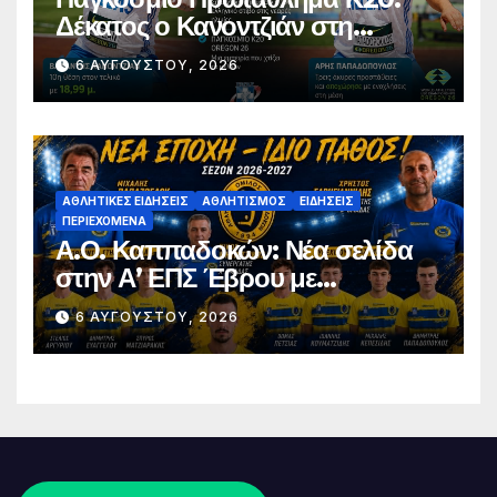
Δέκατος ο Κανοντζιάν στη
σφαιροβολία – Άτυχος ο
6 ΑΥΓΟΎΣΤΟΥ, 2026
Παπαδόπουλος στον τελικό
ΑΘΛΗΤΙΚΈΣ ΕΙΔΉΣΕΙΣ
ΑΘΛΗΤΙΣΜΌΣ
ΕΙΔΉΣΕΙΣ
ΠΕΡΙΕΧΌΜΕΝΑ
Α.Ο. Καππαδοκών: Νέα σελίδα
στην Α’ ΕΠΣ Έβρου με
φιλοδοξίες, σταθερότητα και
6 ΑΥΓΟΎΣΤΟΥ, 2026
επένδυση στη νέα γενιά