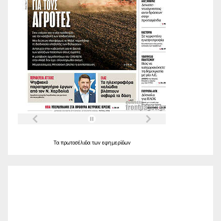
Τα
πρωτοσέλιδα
των
εφημερίδων
Ο Καιρός
Alexandroupolis