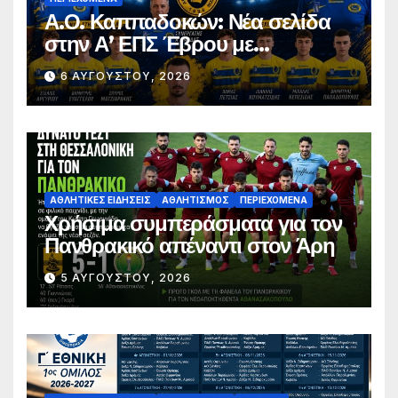
Α.Ο. Καππαδοκών: Νέα σελίδα
στην Α’ ΕΠΣ Έβρου με
φιλοδοξίες, σταθερότητα και
6 ΑΥΓΟΎΣΤΟΥ, 2026
επένδυση στη νέα γενιά
ΑΘΛΗΤΙΚΈΣ ΕΙΔΉΣΕΙΣ
ΑΘΛΗΤΙΣΜΌΣ
ΠΕΡΙΕΧΌΜΕΝΑ
Χρήσιμα συμπεράσματα για τον
Πανθρακικό απέναντι στον Άρη
5 ΑΥΓΟΎΣΤΟΥ, 2026