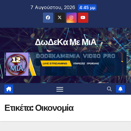
Μετάβαση
7 Αυγούστου, 2026
4:45 μμ
στο
περιεχόμενο
ΔωΔεΚα Με ΜιΑ
Ετικέτα:
Οικονομία