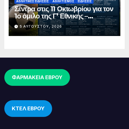
ΑΘΛΗΤΙΚΈΣ ΕΙΔΉΣΕΙΣ
ΑΘΛΗΤΙΣΜΌΣ
ΕΙΔΉΣΕΙΣ
Σέντρα στις 11 Οκτωβρίου για τον
1ο όμιλο της Γ’ Εθνικής –
Ανακοινώθηκε το πλήρες
5 ΑΥΓΟΎΣΤΟΥ, 2026
πρόγραμμα
ΦΑΡΜΑΚΕΙΑ ΕΒΡΟΥ
ΚΤΕΛ ΕΒΡΟΥ