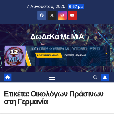
Μετάβαση
7 Αυγούστου, 2026
6:57 μμ
στο
περιεχόμενο
ΔωΔεΚα Με ΜιΑ
Ετικέτα:
Οικολόγων Πράσινων
στη Γερμανία