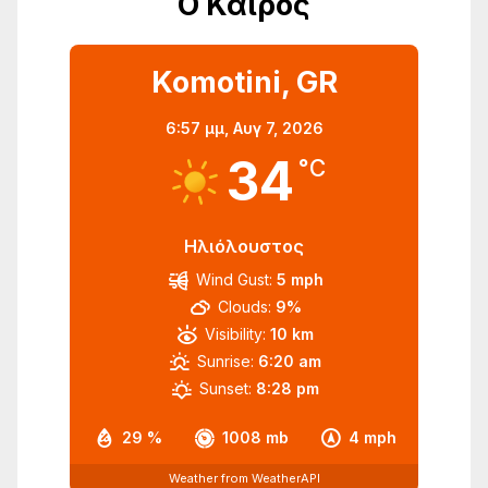
Ο Καιρός
Komotini, GR
6:57 μμ,
Αυγ 7, 2026
34
°C
Ηλιόλουστος
Wind Gust:
5 mph
Clouds:
9%
Visibility:
10 km
Sunrise:
6:20 am
Sunset:
8:28 pm
29 %
1008 mb
4 mph
Weather from WeatherAPI