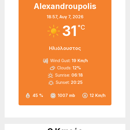
Alexandroupolis
18:57,
Αυγ 7, 2026
31
°C
Ηλιόλουστος
Wind Gust:
19 Km/h
Clouds:
12%
Sunrise:
06:18
Sunset:
20:25
45 %
1007 mb
12 Km/h