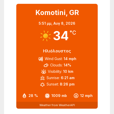
Komotini, GR
5:51 μμ,
Αυγ 8, 2026
34
°C
Ηλιόλουστος
Wind Gust:
14 mph
Clouds:
14%
Visibility:
10 km
Sunrise:
6:21 am
Sunset:
8:26 pm
28 %
1009 mb
12 mph
Weather from WeatherAPI