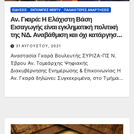
ΕΙΔΉΣΕΙΣ
ΕΚΠΟΜΠΈΣ WEBTV
ΠΑΛΑΙΟΤΕΡΕΣ ΑΝΑΡΤΗΣΕΙΣ
Αν. Γκαρά: Η Ελάχιστη Βάση
Εισαγωγής είναι εγκληματική πολιτική
της ΝΔ. Αναβάθμιση και όχι κατάργηση
για την Νοσηλευτική Διδ/χου. Στήριξη
31 ΑΥΓΟΎΣΤΟΥ, 2021
των Περιφερειακών ΑΕΙ με σοβαρά
Αναστασία Γκαρά Βουλευτής ΣΥΡΙΖΑ-ΠΣ Ν.
κίνητρα σε καθηγητές και φοιτητές.
Έβρου Αν. Τομεάρχης Ψηφιακής
Διακυβέρνησης Ενημέρωσης & Επικοινωνίας Η
Αν. Γκαρά δηλώνει: Συγκεκριμένα, στο Τμήμα…