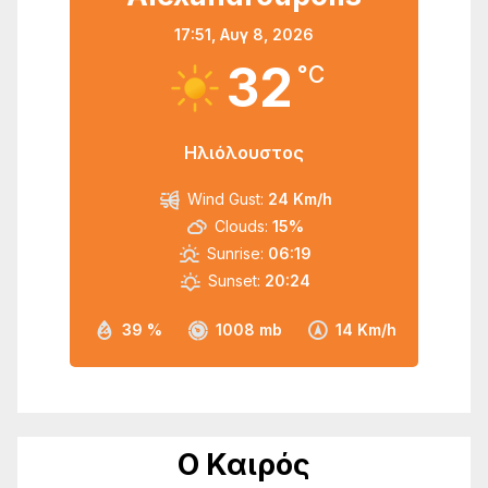
17:51,
Αυγ 8, 2026
32
°C
Ηλιόλουστος
Wind Gust:
24 Km/h
Clouds:
15%
Sunrise:
06:19
Sunset:
20:24
39 %
1008 mb
14 Km/h
Ο Καιρός