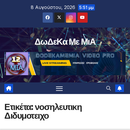
Μετάβαση
8 Αυγούστου, 2026
5:51 μμ
στο
περιεχόμενο
ΔωΔεΚα Με ΜιΑ
Ετικέτα:
νοσηλευτικη
Διδυμοτειχο