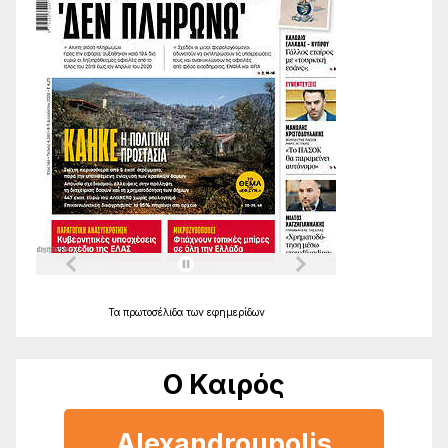
Τα
πρωτοσέλιδα
των
εφημερίδων
Ο Καιρός
Alexandroupolis