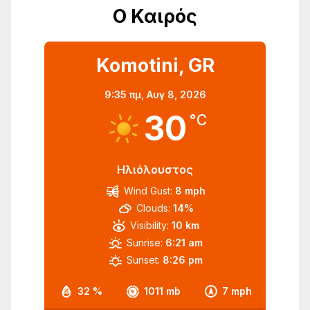
Ο Καιρός
Komotini, GR
9:35 πμ,
Αυγ 8, 2026
30
°C
Ηλιόλουστος
Wind Gust:
8 mph
Clouds:
14%
Visibility:
10 km
Sunrise:
6:21 am
Sunset:
8:26 pm
32 %
1011 mb
7 mph