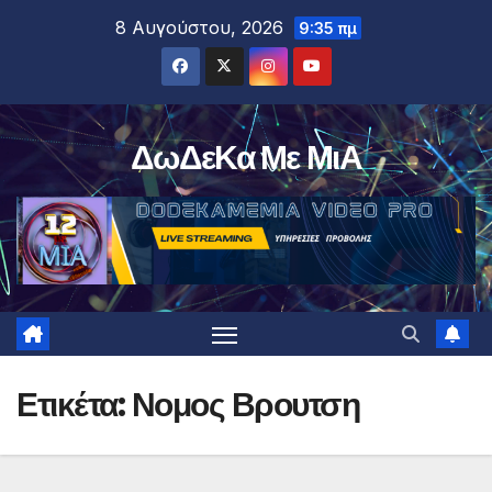
Μετάβαση
8 Αυγούστου, 2026
9:35 πμ
στο
περιεχόμενο
ΔωΔεΚα Με ΜιΑ
Ετικέτα:
Νομος Βρουτση