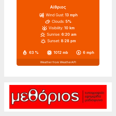
Αίθριος
Wind Gust:
13 mph
Clouds:
5%
Visibility:
10 km
Sunrise:
6:20 am
Sunset:
8:28 pm
63 %
1012 mb
6 mph
Weather from WeatherAPI