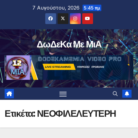
Μετάβαση
7 Αυγούστου, 2026
5:45 πμ
στο
περιεχόμενο
ΔωΔεΚα Με ΜιΑ
Ετικέτα:
ΝΕΟΦΙΛΕΛΕΥΤΕΡΗ