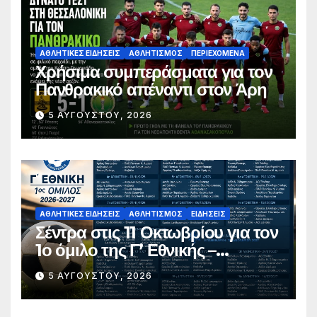
ΑΘΛΗΤΙΚΈΣ ΕΙΔΉΣΕΙΣ
ΑΘΛΗΤΙΣΜΌΣ
ΠΕΡΙΕΧΌΜΕΝΑ
Χρήσιμα συμπεράσματα για τον
Πανθρακικό απέναντι στον Άρη
5 ΑΥΓΟΎΣΤΟΥ, 2026
ΑΘΛΗΤΙΚΈΣ ΕΙΔΉΣΕΙΣ
ΑΘΛΗΤΙΣΜΌΣ
ΕΙΔΉΣΕΙΣ
Σέντρα στις 11 Οκτωβρίου για τον
1ο όμιλο της Γ’ Εθνικής –
Ανακοινώθηκε το πλήρες
5 ΑΥΓΟΎΣΤΟΥ, 2026
πρόγραμμα