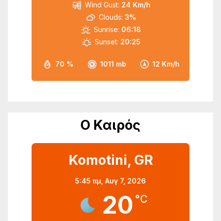
Wind Gust:
24 Km/h
Clouds:
3%
Sunrise:
06:18
Sunset:
20:25
70 %
1011 mb
12 Km/h
Ο Καιρός
Komotini, GR
5:45 πμ,
Αυγ 7, 2026
20
°C