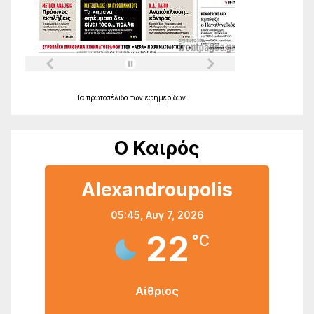
Τα
πρωτοσέλιδα
των
εφημερίδων
Ο Καιρός
Alexandroupolis
05:45,
Αυγ 7, 2026
22
°C
Αίθριος