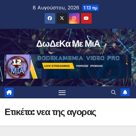
Μετάβαση
8 Αυγούστου, 2026
1:13 πμ
στο
περιεχόμενο
ΔωΔεΚα Με ΜιΑ
Ετικέτα:
νεα της αγορας