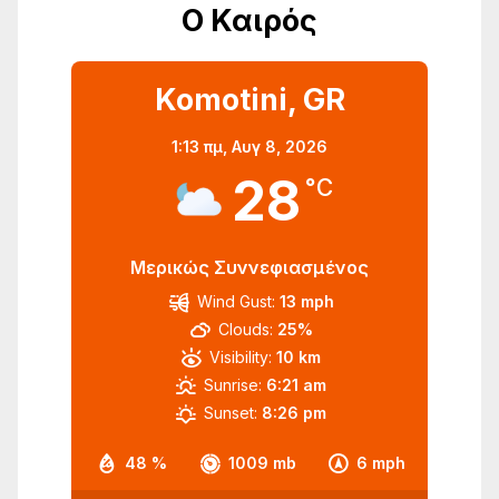
Ο Καιρός
Komotini, GR
1:13 πμ,
Αυγ 8, 2026
28
°C
Μερικώς Συννεφιασμένος
Wind Gust:
13 mph
Clouds:
25%
Visibility:
10 km
Sunrise:
6:21 am
Sunset:
8:26 pm
48 %
1009 mb
6 mph