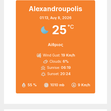
Alexandroupolis
01:13,
Αυγ 8, 2026
25
°C
Αίθριος
Wind Gust:
19 Km/h
Clouds:
6%
Sunrise:
06:19
Sunset:
20:24
55 %
1010 mb
9 Km/h