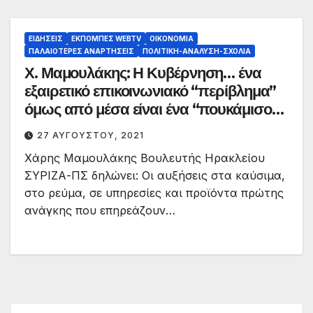
ΕΙΔΉΣΕΙΣ
ΕΚΠΟΜΠΈΣ WEBTV
ΟΙΚΟΝΟΜΊΑ
ΠΑΛΑΙΟΤΕΡΕΣ ΑΝΑΡΤΗΣΕΙΣ
ΠΟΛΙΤΙΚΉ-ΑΝΆΛΥΣΗ-ΣΧΌΛΙΑ
Χ. Μαμουλάκης: Η Κυβέρνηση… ένα
εξαιρετικό επικοινωνιακό “περίβλημα”
όμως από μέσα είναι ένα “πουκάμισο”
κενό. “Ράλι” ανόδου των τιμών,
27 ΑΥΓΟΎΣΤΟΥ, 2021
αγαθών και καυσίμων.
Χάρης Μαμουλάκης Βουλευτής Ηρακλείου
ΣΥΡΙΖΑ-ΠΣ δηλώνει: Οι αυξήσεις στα καύσιμα,
στο ρεύμα, σε υπηρεσίες και προϊόντα πρώτης
ανάγκης που επηρεάζουν…