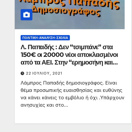
ΠΟΛΙΤΙΚΉ-ΑΝΆΛΥΣΗ-ΣΧΌΛΙΑ
Λ. Παπαδής : Δεν “τσιμπάνε” στα
150€ οι 20000 νέοι αποκλεισμένοι
από τα ΑΕΙ. Στην “ερημοσήνη και
αγραμματοσύνη” οι νέοι.
22 ΙΟΥΛΊΟΥ, 2021
Λάμπρος Παπαδής δημοσιογράφος. Είναι
θέμα προσωπικής ευαισθησίας και ευθύνης
να κάνει κάνεις το εμβόλιο ή όχι .Υπάρχουν
ανησυχίες και στο…