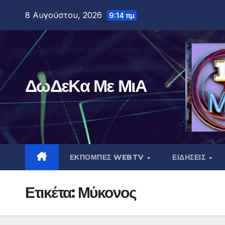
Μετάβαση
8 Αυγούστου, 2026
9:14 πμ
στο
περιεχόμενο
ΔωΔεΚα Με ΜιΑ
ΕΚΠΟΜΠΕΣ WEBTV
ΕΙΔΗΣΕΙΣ
Ετικέτα:
Μύκονος