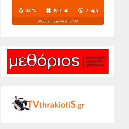
32 %
1011 mb
7 mph
Weather from WeatherAPI