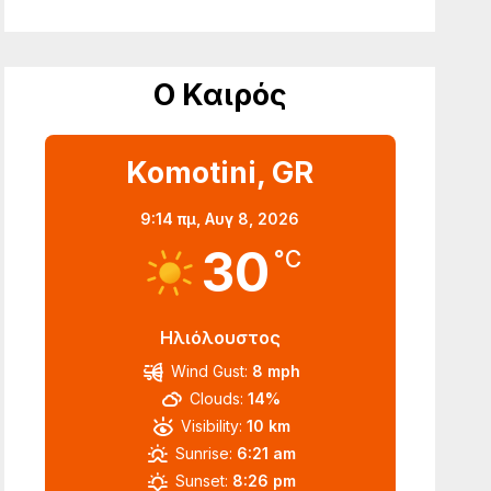
Ο Καιρός
Komotini, GR
9:14 πμ,
Αυγ 8, 2026
30
°C
Ηλιόλουστος
Wind Gust:
8 mph
Clouds:
14%
Visibility:
10 km
Sunrise:
6:21 am
Sunset:
8:26 pm