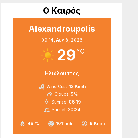
Ο Καιρός
Alexandroupolis
09:14,
Αυγ 8, 2026
29
°C
Ηλιόλουστος
Wind Gust:
12 Km/h
Clouds:
5%
Sunrise:
06:19
Sunset:
20:24
46 %
1011 mb
9 Km/h