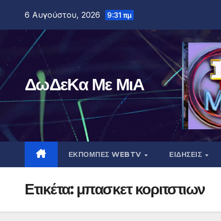
Μετάβαση
6 Αυγούστου, 2026
9:31 πμ
στο
περιεχόμενο
ΔωΔεΚα Με ΜιΑ
ΕΚΠΟΜΠΕΣ WEBTV
ΕΙΔΗΣΕΙΣ
Ετικέτα:
μπασκετ κοριτστιων