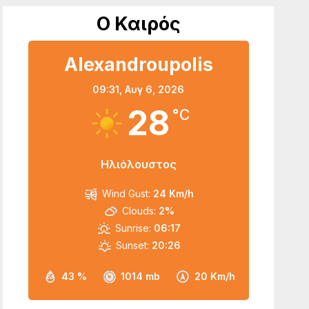
Ο Καιρός
Alexandroupolis
09:31,
Αυγ 6, 2026
28
°C
Ηλιόλουστος
Wind Gust:
24 Km/h
Clouds:
2%
Sunrise:
06:17
Sunset:
20:26
43 %
1014 mb
20 Km/h