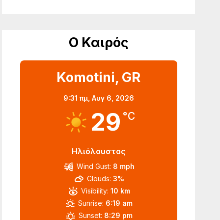
Ο Καιρός
Komotini, GR
9:31 πμ,
Αυγ 6, 2026
29
°C
Ηλιόλουστος
Wind Gust:
8 mph
Clouds:
3%
Visibility:
10 km
Sunrise:
6:19 am
Sunset:
8:29 pm