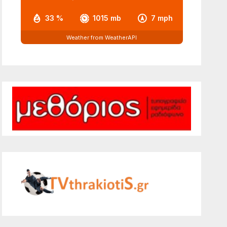
33 %
1015 mb
7 mph
Weather from WeatherAPI