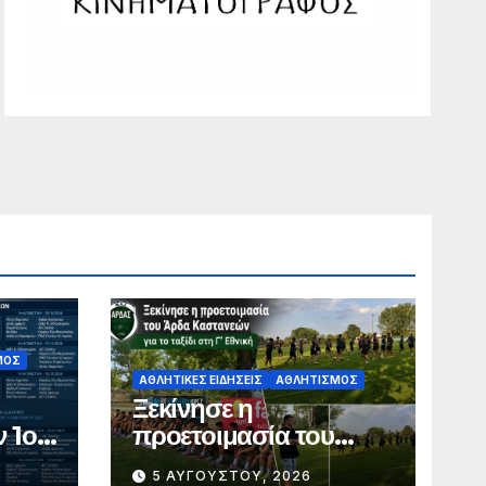
ΜΌΣ
ΑΘΛΗΤΙΚΈΣ ΕΙΔΉΣΕΙΣ
ΑΘΛΗΤΙΣΜΌΣ
Ξεκίνησε η
ν 1ο
προετοιμασία του
ής –
Άρδα Καστανεών για
5 ΑΥΓΟΎΣΤΟΥ, 2026