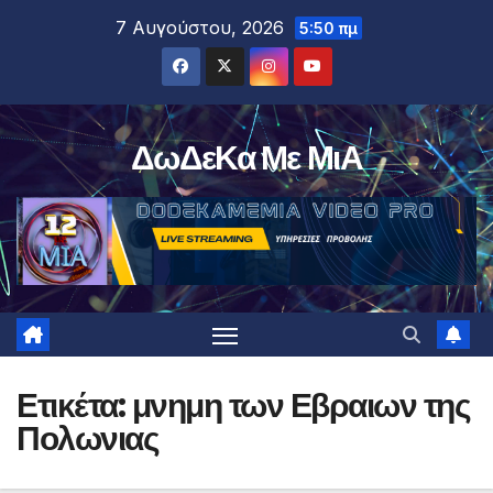
Μετάβαση
7 Αυγούστου, 2026
5:50 πμ
στο
περιεχόμενο
ΔωΔεΚα Με ΜιΑ
Ετικέτα:
μνημη των Εβραιων της
Πολωνιας