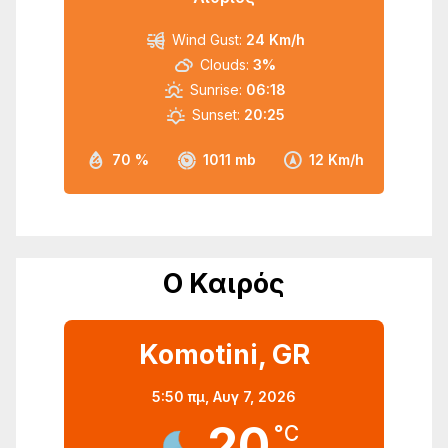
Wind Gust:
24 Km/h
Clouds:
3%
Sunrise:
06:18
Sunset:
20:25
70 %
1011 mb
12 Km/h
Ο Καιρός
Komotini, GR
5:50 πμ,
Αυγ 7, 2026
20
°C