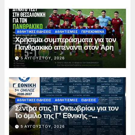
ΑΘΛΗΤΙΚΈΣ ΕΙΔΉΣΕΙΣ
ΑΘΛΗΤΙΣΜΌΣ
ΠΕΡΙΕΧΌΜΕΝΑ
Χρήσιμα συμπεράσματα για τον
Πανθρακικό απέναντι στον Άρη
5 ΑΥΓΟΎΣΤΟΥ, 2026
ΑΘΛΗΤΙΚΈΣ ΕΙΔΉΣΕΙΣ
ΑΘΛΗΤΙΣΜΌΣ
ΕΙΔΉΣΕΙΣ
Σέντρα στις 11 Οκτωβρίου για τον
1ο όμιλο της Γ’ Εθνικής –
Ανακοινώθηκε το πλήρες
5 ΑΥΓΟΎΣΤΟΥ, 2026
πρόγραμμα