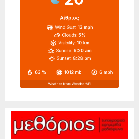
Αίθριος
Wind Gust:
13 mph
Clouds:
5%
Visibility:
10 km
Sunrise:
6:20 am
Sunset:
8:28 pm
63 %
1012 mb
6 mph
Weather from WeatherAPI