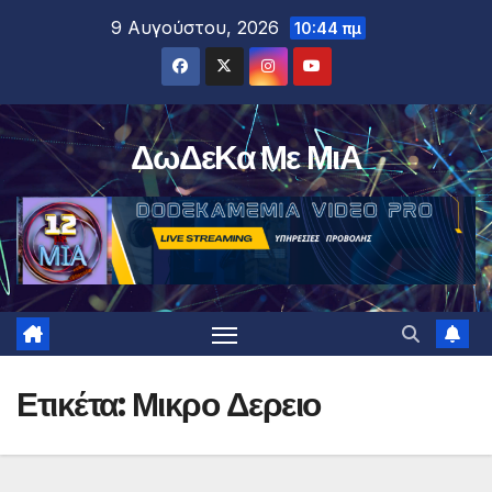
Μετάβαση
9 Αυγούστου, 2026
10:44 πμ
στο
περιεχόμενο
ΔωΔεΚα Με ΜιΑ
Ετικέτα:
Μικρο Δερειο