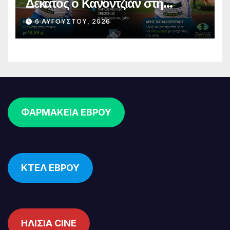
Δέκατος ο Κανοντζιάν στη
σφαιροβολία – Άτυχος ο
6 ΑΥΓΟΎΣΤΟΥ, 2026
Παπαδόπουλος στον τελικό
ΦΑΡΜΑΚΕΙΑ ΕΒΡΟΥ
ΚΤΕΛ ΕΒΡΟΥ
ΗΛΙΣΙΑ CINE