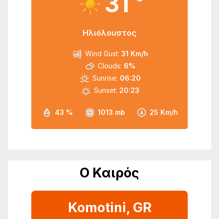
31
Ηλιόλουστος
Wind Gust:
31 Km/h
Clouds:
6%
Sunrise:
06:20
Sunset:
20:23
43 %
1013 mb
25 Km/h
Ο Καιρός
Komotini, GR