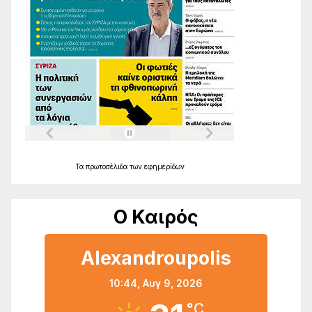
Τα
πρωτοσέλιδα
των
εφημερίδων
Ο Καιρός
Alexandroupolis
10:44,
Αυγ 9, 2026
°C