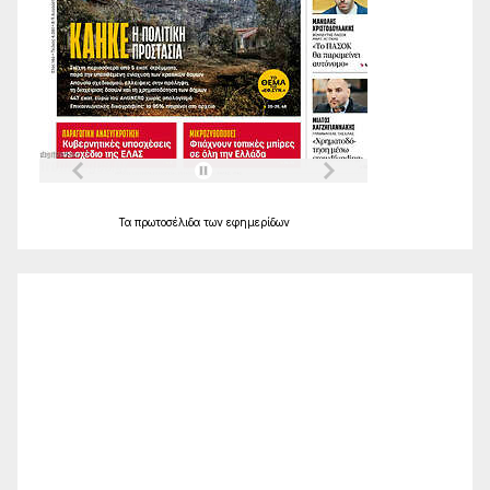
Τα
πρωτοσέλιδα
των
εφημερίδων
Ο Καιρός
Alexandroupolis
21:01,
Αυγ 8, 2026
30
°C