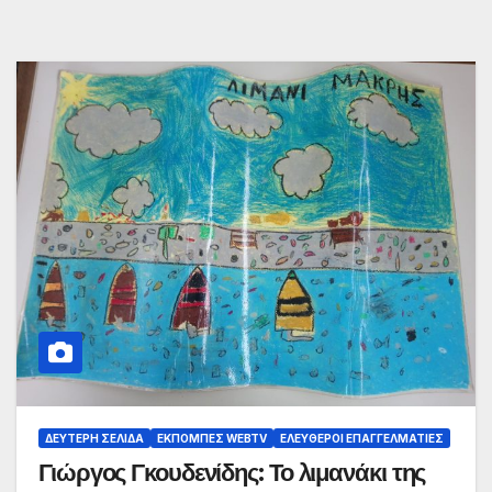
ΔΕΎΤΕΡΗ ΣΕΛΊΔΑ
ΕΚΠΟΜΠΈΣ WEBTV
ΕΛΕΎΘΕΡΟΙ ΕΠΑΓΓΕΛΜΑΤΊΕΣ
Γιώργος Γκουδενίδης: Το λιμανάκι της