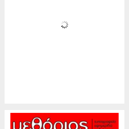
31
°C
Αίθριος
Wind Gust:
19 mph
Clouds:
8%
Visibility:
10 km
Sunrise:
6:21 am
Sunset:
8:26 pm
27 %
1010 mb
10 mph
Weather from WeatherAPI