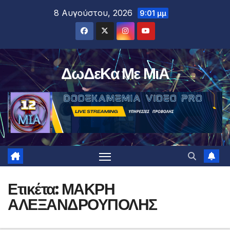
Μετάβαση
8 Αυγούστου, 2026
9:01 μμ
στο
περιεχόμενο
ΔωΔεΚα Με ΜιΑ
Ετικέτα:
ΜΑΚΡΗ
ΑΛΕΞΑΝΔΡΟΥΠΟΛΗΣ