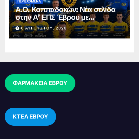
ΠΕΡΙΕΧΌΜΕΝΑ
Α.Ο. Καππαδοκών: Νέα σελίδα
στην Α’ ΕΠΣ Έβρου με
φιλοδοξίες, σταθερότητα και
6 ΑΥΓΟΎΣΤΟΥ, 2026
επένδυση στη νέα γενιά
ΦΑΡΜΑΚΕΙΑ ΕΒΡΟΥ
ΚΤΕΛ ΕΒΡΟΥ