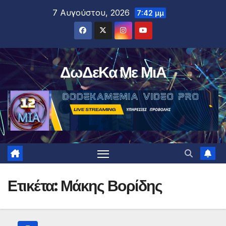
Μετάβαση
7 Αυγούστου, 2026
7:42 μμ
στο
περιεχόμενο
ΔωΔεΚα Με ΜιΑ
Ετικέτα:
Μάκης Βορίδης