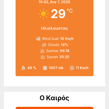
19:42,
Αυγ 7, 2026
29
°C
Ηλιόλουστος
Wind Gust:
19 Km/h
Clouds:
14%
Sunrise:
06:18
Sunset:
20:25
49 %
1007 mb
11 Km/h
Ο Καιρός