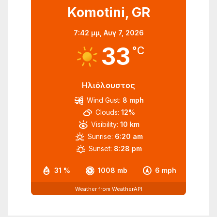
Komotini, GR
7:42 μμ,
Αυγ 7, 2026
33
°C
Ηλιόλουστος
Wind Gust:
8 mph
Clouds:
12%
Visibility:
10 km
Sunrise:
6:20 am
Sunset:
8:28 pm
31 %
1008 mb
6 mph
Weather from WeatherAPI