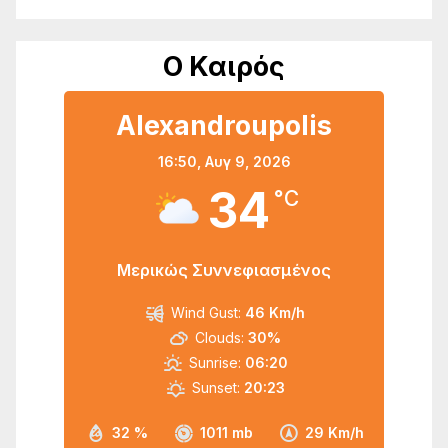
Ο Καιρός
Alexandroupolis
16:50,
Αυγ 9, 2026
34
°C
Μερικώς Συννεφιασμένος
Wind Gust:
46 Km/h
Clouds:
30%
Sunrise:
06:20
Sunset:
20:23
32 %
1011 mb
29 Km/h