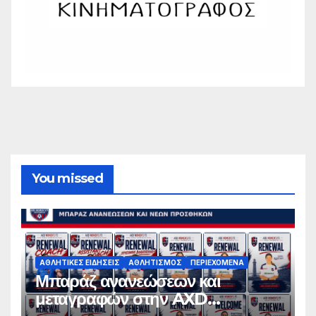
You missed
ΑΘΛΗΤΙΚΈΣ ΕΙΔΉΣΕΙΣ
ΑΘΛΗΤΙΣΜΌΣ
ΠΕΡΙΕΧΌΜΕΝΑ
Μπαράζ ανανεώσεων και
μεταγραφών στην AXD