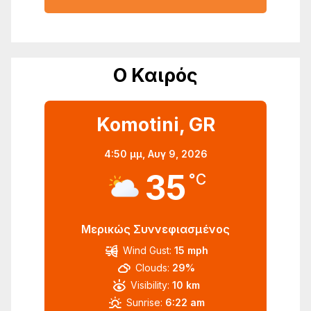
Ο Καιρός
Komotini, GR
4:50 μμ,
Αυγ 9, 2026
35
°C
Μερικώς Συννεφιασμένος
Wind Gust:
15 mph
Clouds:
29%
Visibility:
10 km
Sunrise:
6:22 am