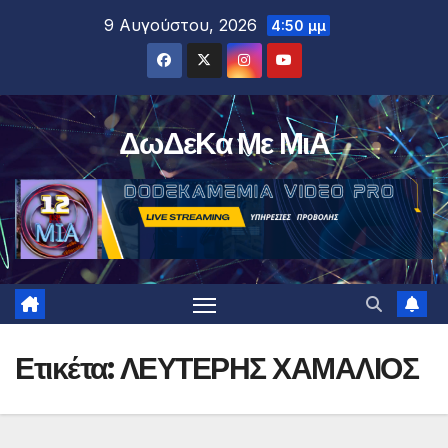
Μετάβαση
9 Αυγούστου, 2026
4:50 μμ
στο
περιεχόμενο
ΔωΔεΚα Με ΜιΑ
Ετικέτα:
ΛΕΥΤΕΡΗΣ ΧΑΜΑΛΙΟΣ