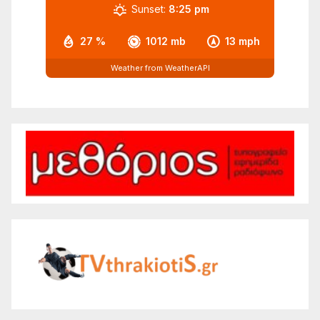
Sunset:
8:25 pm
27 %
1012 mb
13 mph
Weather from WeatherAPI