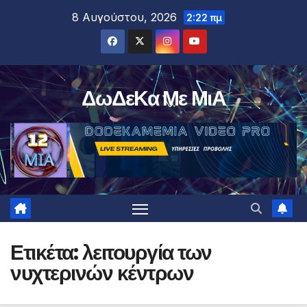
Μετάβαση
8 Αυγούστου, 2026
2:22 πμ
στο
περιεχόμενο
ΔωΔεΚα Με ΜιΑ
Ετικέτα:
λειτουργία των
νυχτερινών κέντρων