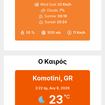
Wind Gust:
22 Km/h
Clouds:
7%
Sunrise:
06:19
Sunset:
20:24
55 %
1010 mb
11 Km/h
Ο Καιρός
Komotini, GR
2:22 πμ,
Αυγ 8, 2026
23
°C