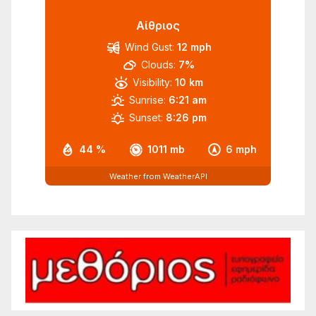
Αίθριος
Wind Gust:
12 mph
Clouds:
7%
Visibility:
10 km
Sunrise:
6:21 am
Sunset:
8:26 pm
44 %
1011 mb
6 mph
Weather from WeatherAPI