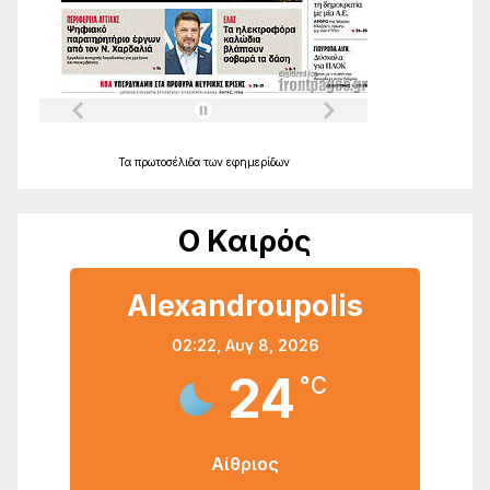
Τα
πρωτοσέλιδα
των
εφημερίδων
Ο Καιρός
Alexandroupolis
02:22,
Αυγ 8, 2026
24
°C
Αίθριος