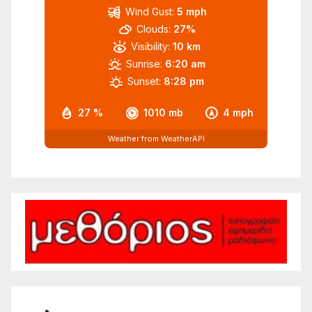
Wind Gust:
5 mph
Clouds:
27%
Visibility:
10 km
Sunrise:
6:20 am
Sunset:
8:28 pm
27 %
1010 mb
4 mph
Weather from WeatherAPI