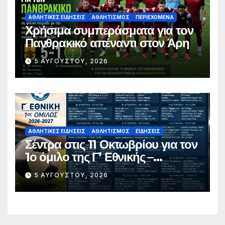
ΑΘΛΗΤΙΚΈΣ ΕΙΔΉΣΕΙΣ
ΑΘΛΗΤΙΣΜΌΣ
ΠΕΡΙΕΧΌΜΕΝΑ
Χρήσιμα συμπεράσματα για τον
Πανθρακικό απέναντι στον Άρη
5 ΑΥΓΟΎΣΤΟΥ, 2026
ΑΘΛΗΤΙΚΈΣ ΕΙΔΉΣΕΙΣ
ΑΘΛΗΤΙΣΜΌΣ
ΕΙΔΉΣΕΙΣ
Σέντρα στις 11 Οκτωβρίου για τον
1ο όμιλο της Γ’ Εθνικής –
Ανακοινώθηκε το πλήρες
5 ΑΥΓΟΎΣΤΟΥ, 2026
πρόγραμμα