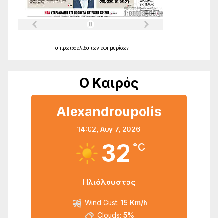
Τα
πρωτοσέλιδα
των
εφημερίδων
Ο Καιρός
Alexandroupolis
14:02,
Αυγ 7, 2026
32
°C
Ηλιόλουστος
Wind Gust:
15 Km/h
Clouds:
5%