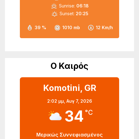
Sunrise:
06:18
Sunset:
20:25
39 %
1010 mb
12 Km/h
Ο Καιρός
Komotini, GR
2:02 μμ,
Αυγ 7, 2026
34
°C
Μερικώς Συννεφιασμένος