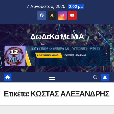
Μετάβαση
7 Αυγούστου, 2026
2:02 μμ
στο
περιεχόμενο
ΔωΔεΚα Με ΜιΑ
Ετικέτα:
ΚΩΣΤΑΣ ΑΛΕΞΑΝΔΡΗΣ