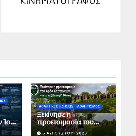
ΜΌΣ
ΑΘΛΗΤΙΚΈΣ ΕΙΔΉΣΕΙΣ
ΑΘΛΗΤΙΣΜΌΣ
Ξεκίνησε η
ν 1ο
προετοιμασία του
ής –
Άρδα Καστανεών για
5 ΑΥΓΟΎΣΤΟΥ, 2026