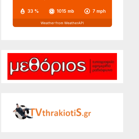
33 %
1015 mb
7 mph
Weather from WeatherAPI