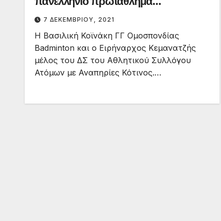
πανελλήνιο πρωτάθλημα
paraBadminton
7 ΔΕΚΕΜΒΡΊΟΥ, 2021
Η Βασιλική Κοϊνάκη ΓΓ Ομοσπονδίας
Badminton και ο Ειρήναρχος Κεμανατζής
μέλος του ΔΣ του Αθλητικού Συλλόγου
Ατόμων με Αναπηρίες Κότινος.…