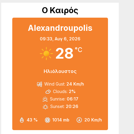
Ο Καιρός
Alexandroupolis
09:33,
Αυγ 6, 2026
28
°C
Ηλιόλουστος
Wind Gust:
24 Km/h
Clouds:
2%
Sunrise:
06:17
Sunset:
20:26
43 %
1014 mb
20 Km/h