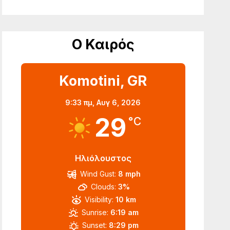
Ο Καιρός
Komotini, GR
9:33 πμ,
Αυγ 6, 2026
29
°C
Ηλιόλουστος
Wind Gust:
8 mph
Clouds:
3%
Visibility:
10 km
Sunrise:
6:19 am
Sunset:
8:29 pm