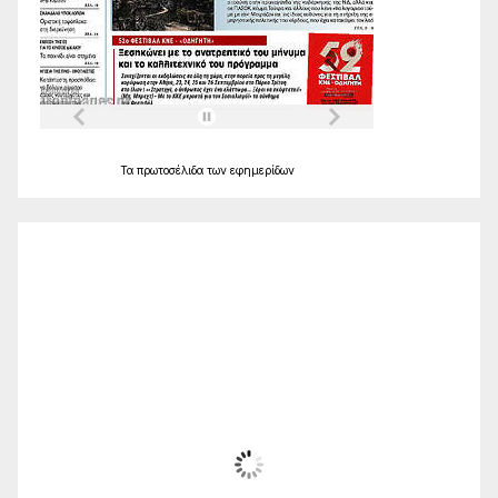
Τα
πρωτοσέλιδα
των
εφημερίδων
Ο Καιρός
Alexandroupolis
07:06,
Αυγ 8, 2026
23
°C
Ηλιόλουστος