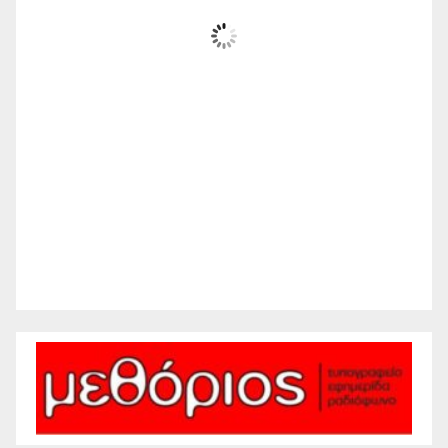
Ηλιόλουστος
Wind Gust:
13 mph
Clouds:
13%
Visibility:
10 km
Sunrise:
6:21 am
Sunset:
8:26 pm
50 %
1011 mb
6 mph
Weather from WeatherAPI