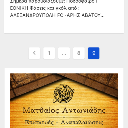
Σήμερα παρουσιάζουμε: Ποδόσφαιρο Γ
ΕΘΝΙΚΗ Φάσεις και γκόλ από :
ΑΛΕΞΑΝΔΡΟΥΠΟΛΗ FC -ΑΡΗΣ ΑΒΑΤΟΥ…
Σελιδοποίηση
1
…
8
9
άρθρων