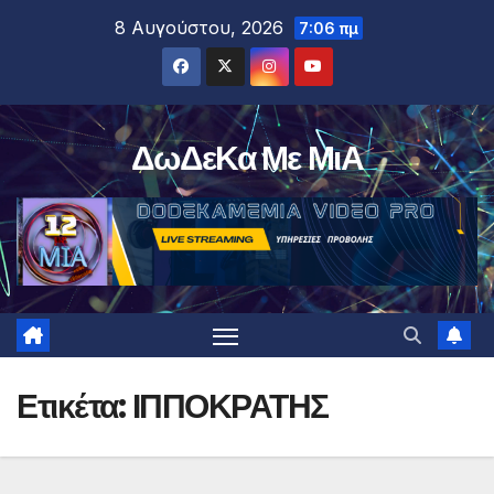
Μετάβαση
8 Αυγούστου, 2026
7:06 πμ
στο
περιεχόμενο
ΔωΔεΚα Με ΜιΑ
Ετικέτα:
ΙΠΠΟΚΡΑΤΗΣ