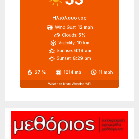
Ηλιόλουστος
Wind Gust:
12 mph
Clouds:
5%
Visibility:
10 km
Sunrise:
6:19 am
Sunset:
8:29 pm
27 %
1014 mb
11 mph
Weather from WeatherAPI