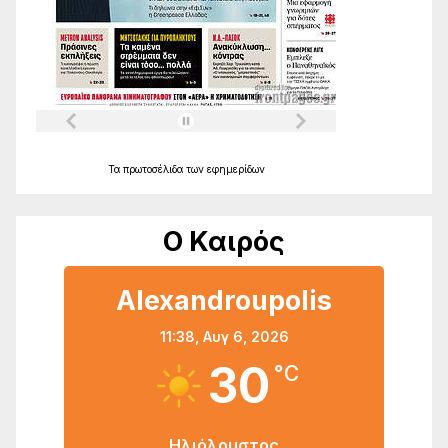
Τα
πρωτοσέλιδα
των
εφημερίδων
Ο Καιρός
Alexandroupolis
11:38,
Αυγ 6, 2026
30
°C
Ηλιόλουστος