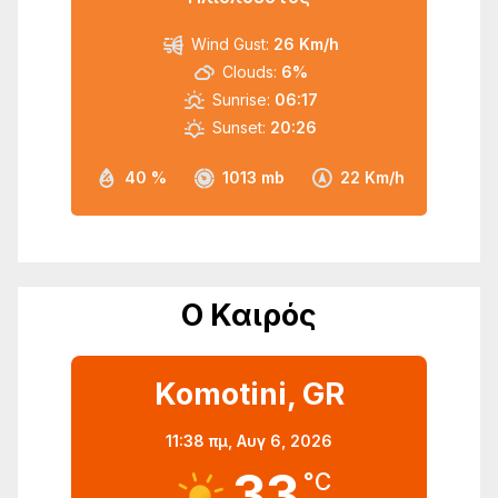
Wind Gust:
26 Km/h
Clouds:
6%
Sunrise:
06:17
Sunset:
20:26
40 %
1013 mb
22 Km/h
Ο Καιρός
Komotini, GR
11:38 πμ,
Αυγ 6, 2026
33
°C