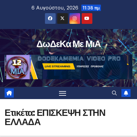
Μετάβαση
6 Αυγούστου, 2026
11:38 πμ
στο
περιεχόμενο
ΔωΔεΚα Με ΜιΑ
Ετικέτα:
ΕΠΙΣΚΕΨΗ ΣΤΗΝ
ΕΛΛΑΔΑ