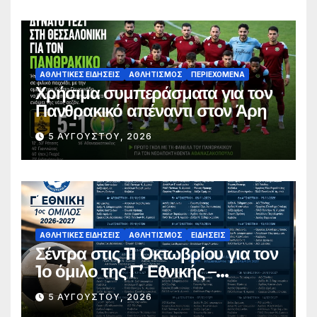
ΑΘΛΗΤΙΚΈΣ ΕΙΔΉΣΕΙΣ
ΑΘΛΗΤΙΣΜΌΣ
ΠΕΡΙΕΧΌΜΕΝΑ
Χρήσιμα συμπεράσματα για τον
Πανθρακικό απέναντι στον Άρη
5 ΑΥΓΟΎΣΤΟΥ, 2026
ΑΘΛΗΤΙΚΈΣ ΕΙΔΉΣΕΙΣ
ΑΘΛΗΤΙΣΜΌΣ
ΕΙΔΉΣΕΙΣ
Σέντρα στις 11 Οκτωβρίου για τον
1ο όμιλο της Γ’ Εθνικής –
Ανακοινώθηκε το πλήρες
5 ΑΥΓΟΎΣΤΟΥ, 2026
πρόγραμμα