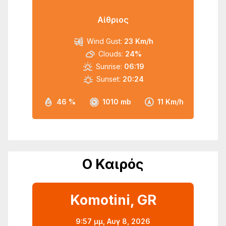
Αίθριος
Wind Gust:
23 Km/h
Clouds:
24%
Sunrise:
06:19
Sunset:
20:24
46 %
1010 mb
11 Km/h
Ο Καιρός
Komotini, GR
9:57 μμ,
Αυγ 8, 2026