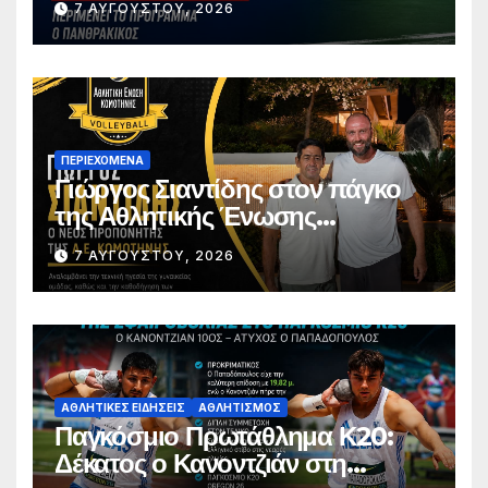
7 ΑΥΓΟΎΣΤΟΥ, 2026
ΠΕΡΙΕΧΌΜΕΝΑ
Γιώργος Σιαντίδης στον πάγκο
της Αθλητικής Ένωσης
Κομοτηνής
7 ΑΥΓΟΎΣΤΟΥ, 2026
ΑΘΛΗΤΙΚΈΣ ΕΙΔΉΣΕΙΣ
ΑΘΛΗΤΙΣΜΌΣ
Παγκόσμιο Πρωτάθλημα Κ20:
Δέκατος ο Κανοντζιάν στη