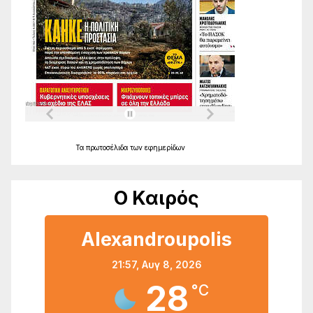
Τα
πρωτοσέλιδα
των
εφημερίδων
Ο Καιρός
Alexandroupolis
21:57,
Αυγ 8, 2026
28
°C