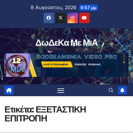
Μετάβαση
8 Αυγούστου, 2026
9:57 μμ
στο
περιεχόμενο
ΔωΔεΚα Με ΜιΑ
Ετικέτα:
ΕΞΕΤΑΣΤΙΚΗ
ΕΠΙΤΡΟΠΗ