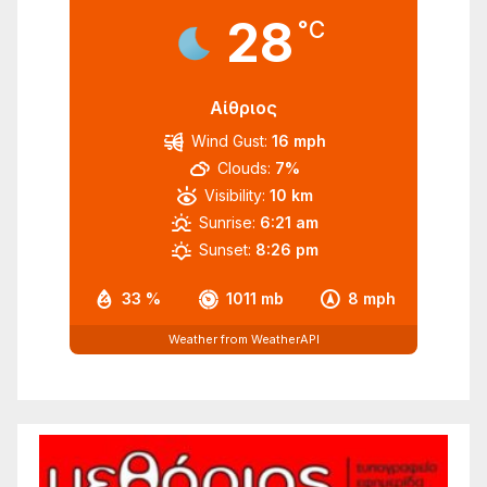
28
°C
Αίθριος
Wind Gust:
16 mph
Clouds:
7%
Visibility:
10 km
Sunrise:
6:21 am
Sunset:
8:26 pm
33 %
1011 mb
8 mph
Weather from WeatherAPI