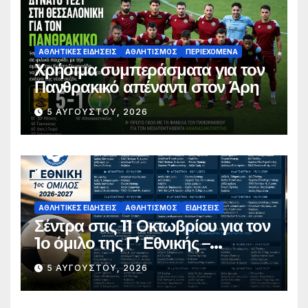
ΑΘΛΗΤΙΚΈΣ ΕΙΔΉΣΕΙΣ
ΑΘΛΗΤΙΣΜΌΣ
ΠΕΡΙΕΧΌΜΕΝΑ
Χρήσιμα συμπεράσματα για τον
Πανθρακικό απέναντι στον Άρη
5 ΑΥΓΟΎΣΤΟΥ, 2026
ΑΘΛΗΤΙΚΈΣ ΕΙΔΉΣΕΙΣ
ΑΘΛΗΤΙΣΜΌΣ
ΕΙΔΉΣΕΙΣ
Σέντρα στις 11 Οκτωβρίου για τον
1ο όμιλο της Γ’ Εθνικής –
Ανακοινώθηκε το πλήρες
5 ΑΥΓΟΎΣΤΟΥ, 2026
πρόγραμμα