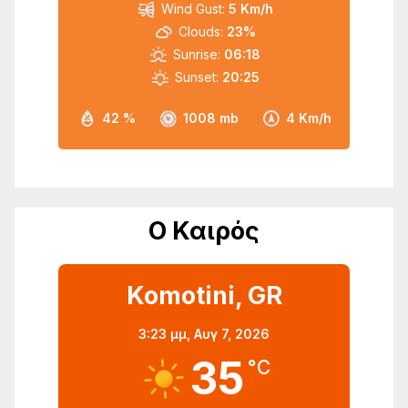
Wind Gust:
5 Km/h
Clouds:
23%
Sunrise:
06:18
Sunset:
20:25
42 %
1008 mb
4 Km/h
Ο Καιρός
Komotini, GR
3:23 μμ,
Αυγ 7, 2026
35
°C