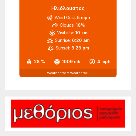
Ηλιόλουστος
Wind Gust:
5 mph
Clouds:
16%
Visibility:
10 km
Sunrise:
6:20 am
Sunset:
8:28 pm
28 %
1009 mb
4 mph
Weather from WeatherAPI