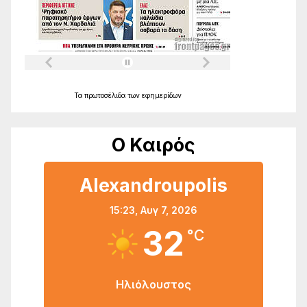
Τα
πρωτοσέλιδα
των
εφημερίδων
Ο Καιρός
Alexandroupolis
15:23,
Αυγ 7, 2026
32
°C
Ηλιόλουστος