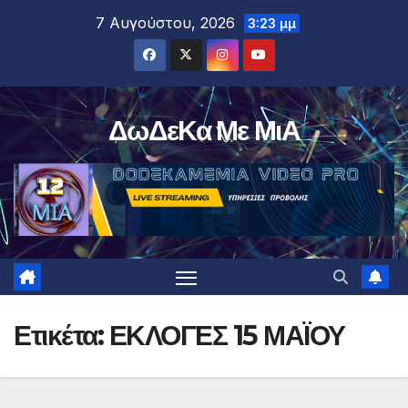
Μετάβαση
7 Αυγούστου, 2026
3:23 μμ
στο
περιεχόμενο
ΔωΔεΚα Με ΜιΑ
Ετικέτα:
ΕΚΛΟΓΕΣ 15 ΜΑΪΟΥ