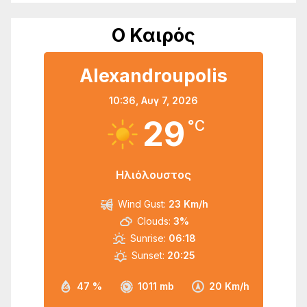
Ο Καιρός
Alexandroupolis
10:36,
Αυγ 7, 2026
29
°C
Ηλιόλουστος
Wind Gust:
23 Km/h
Clouds:
3%
Sunrise:
06:18
Sunset:
20:25
47 %
1011 mb
20 Km/h