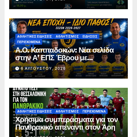
Παπαδόπουλος στον τελικό
ΑΘΛΗΤΙΚΈΣ ΕΙΔΉΣΕΙΣ
ΑΘΛΗΤΙΣΜΌΣ
ΕΙΔΉΣΕΙΣ
ΠΕΡΙΕΧΌΜΕΝΑ
Α.Ο. Καππαδοκών: Νέα σελίδα
στην Α’ ΕΠΣ Έβρου με
φιλοδοξίες, σταθερότητα και
6 ΑΥΓΟΎΣΤΟΥ, 2026
επένδυση στη νέα γενιά
ΑΘΛΗΤΙΚΈΣ ΕΙΔΉΣΕΙΣ
ΑΘΛΗΤΙΣΜΌΣ
ΠΕΡΙΕΧΌΜΕΝΑ
Χρήσιμα συμπεράσματα για τον
Πανθρακικό απέναντι στον Άρη