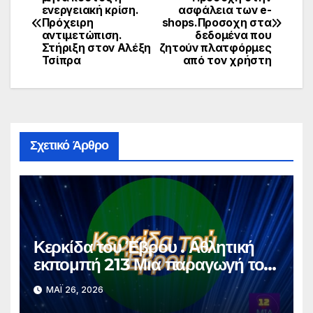
ενεργειακή κρίση.
ασφάλεια των e-
άρθρων
Πρόχειρη
shops.Προσοχη στα
αντιμετώπιση.
δεδομένα που
Στήριξη στον Αλέξη
ζητούν πλατφόρμες
Τσίπρα
από τον χρήστη
Σχετικό Άρθρο
Κερκίδα του Έβρου . Αθλητική
εκπομπή 213 Μια παραγωγή του
dodekamemia Video Pro
ΜΆΙ 26, 2026