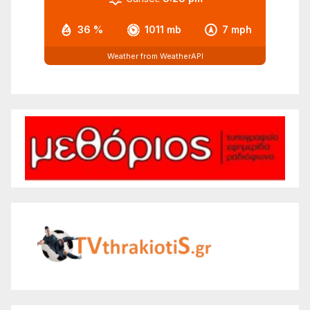
36 %
1011 mb
7 mph
Weather from WeatherAPI