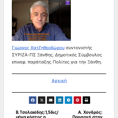
Γιώργος Χατζηθεοδώρου
συντονιστής
ΣΥΡΙΖΑ-ΠΣ Ξάνθης. Δημοτικός Σύμβουλος
επικεφ. παράταξης Πολίτες για την Ξάνθη.
Αρχική
Β.Τσολακίδης:1,5δις/
Α. Χονδρός:
Πλοήγηση
μήνα κόστος η
Προσοχή στην