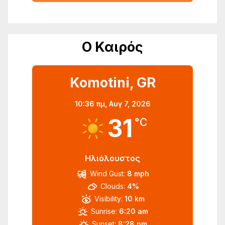
Ο Καιρός
Komotini, GR
10:36 πμ,
Αυγ 7, 2026
31
°C
Ηλιόλουστος
Wind Gust:
8 mph
Clouds:
4%
Visibility:
10 km
Sunrise:
6:20 am
Sunset:
8:28 pm