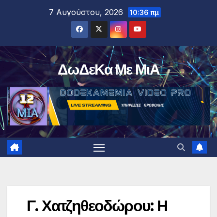
Μετάβαση
7 Αυγούστου, 2026
10:36 πμ
στο
περιεχόμενο
ΔωΔεΚα Με ΜιΑ
Γ. Χατζηθεοδώρου: Η