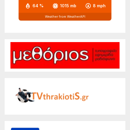
64 %
1015 mb
8 mph
Weather from WeatherAPI