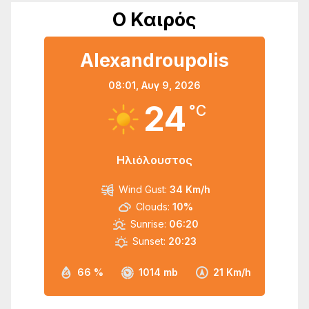
Ο Καιρός
Alexandroupolis
08:01,
Αυγ 9, 2026
24
°C
Ηλιόλουστος
Wind Gust:
34 Km/h
Clouds:
10%
Sunrise:
06:20
Sunset:
20:23
66 %
1014 mb
21 Km/h