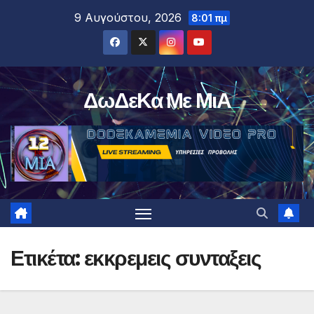
Μετάβαση
9 Αυγούστου, 2026
8:01 πμ
στο
περιεχόμενο
ΔωΔεΚα Με ΜιΑ
Ετικέτα:
εκκρεμεις συνταξεις