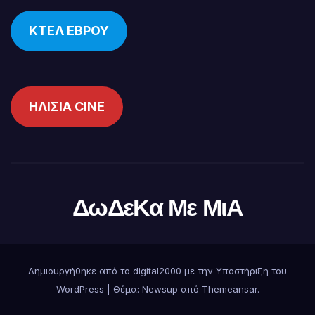
ΚΤΕΛ ΕΒΡΟΥ
ΗΛΙΣΙΑ CINE
ΔωΔεΚα Με ΜιΑ
Δημιουργήθηκε από το digital2000 με την Υποστήριξη του
WordPress
|
Θέμα:
Newsup
από
Themeansar
.