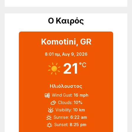
Ο Καιρός
Komotini, GR
8:01 πμ,
Αυγ 9, 2026
21
°C
Ηλιόλουστος
Wind Gust:
16 mph
Clouds:
10%
Visibility:
10 km
Sunrise:
6:22 am
Sunset:
8:25 pm