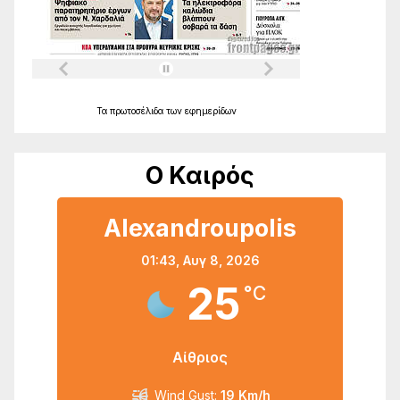
Τα
πρωτοσέλιδα
των
εφημερίδων
Ο Καιρός
Alexandroupolis
01:43,
Αυγ 8, 2026
25
°C
Αίθριος
Wind Gust:
19 Km/h