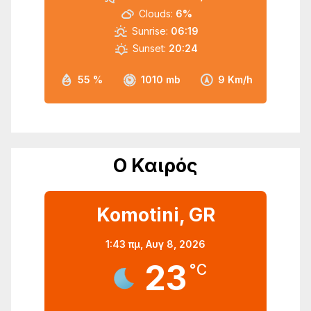
Clouds:
6%
Sunrise:
06:19
Sunset:
20:24
55 %
1010 mb
9 Km/h
Ο Καιρός
Komotini, GR
1:43 πμ,
Αυγ 8, 2026
23
°C