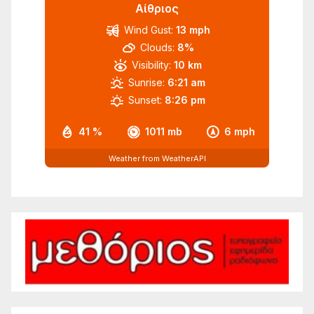
Αίθριος
Wind Gust:
13 mph
Clouds:
8%
Visibility:
10 km
Sunrise:
6:21 am
Sunset:
8:26 pm
41 %
1011 mb
6 mph
Weather from WeatherAPI