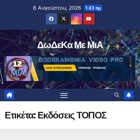
Μετάβαση
8 Αυγούστου, 2026
1:43 πμ
στο
περιεχόμενο
ΔωΔεΚα Με ΜιΑ
Ετικέτα:
Εκδόσεις ΤΟΠΟΣ