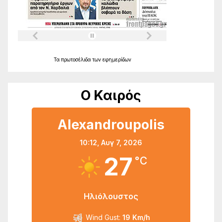
Τα
πρωτοσέλιδα
των
εφημερίδων
Ο Καιρός
Alexandroupolis
10:12,
Αυγ 7, 2026
27
°C
Ηλιόλουστος
Wind Gust:
19 Km/h