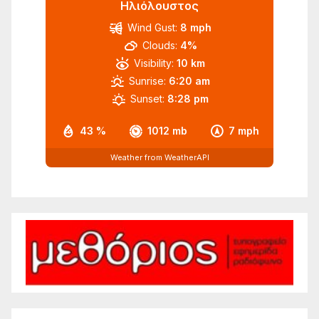
Ηλιόλουστος
Wind Gust:
8 mph
Clouds:
4%
Visibility:
10 km
Sunrise:
6:20 am
Sunset:
8:28 pm
43 %
1012 mb
7 mph
Weather from WeatherAPI