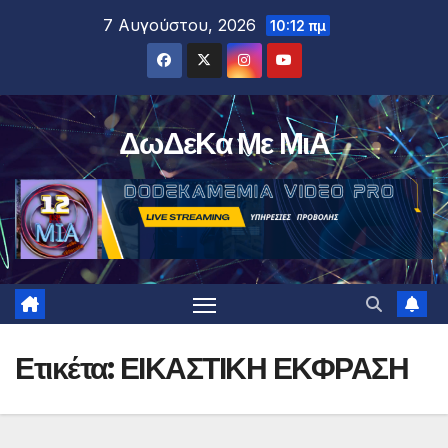
Μετάβαση
7 Αυγούστου, 2026
10:12 πμ
στο
περιεχόμενο
ΔωΔεΚα Με ΜιΑ
Ετικέτα:
ΕΙΚΑΣΤΙΚΗ ΕΚΦΡΑΣΗ