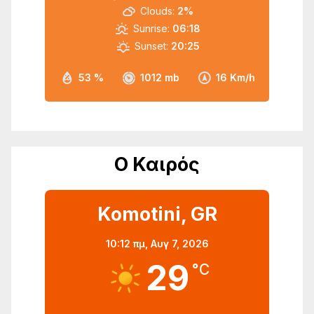
Clouds:
2%
Sunrise:
06:18
Sunset:
20:25
53 %
1012 mb
16 Km/h
Ο Καιρός
Komotini, GR
10:12 πμ,
Αυγ 7, 2026
29
°C