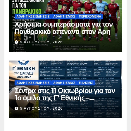
ΑΘΛΗΤΙΚΈΣ ΕΙΔΉΣΕΙΣ
ΑΘΛΗΤΙΣΜΌΣ
ΠΕΡΙΕΧΌΜΕΝΑ
Χρήσιμα συμπεράσματα για τον
Πανθρακικό απέναντι στον Άρη
5 ΑΥΓΟΎΣΤΟΥ, 2026
ΑΘΛΗΤΙΚΈΣ ΕΙΔΉΣΕΙΣ
ΑΘΛΗΤΙΣΜΌΣ
ΕΙΔΉΣΕΙΣ
Σέντρα στις 11 Οκτωβρίου για τον
1ο όμιλο της Γ’ Εθνικής –
Ανακοινώθηκε το πλήρες
5 ΑΥΓΟΎΣΤΟΥ, 2026
πρόγραμμα