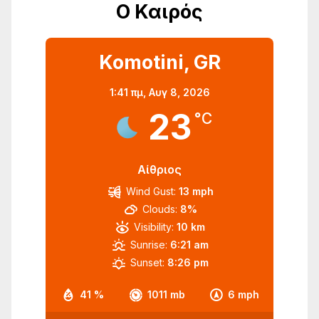
Ο Καιρός
Komotini, GR
1:41 πμ,
Αυγ 8, 2026
23
°C
Αίθριος
Wind Gust:
13 mph
Clouds:
8%
Visibility:
10 km
Sunrise:
6:21 am
Sunset:
8:26 pm
41 %
1011 mb
6 mph