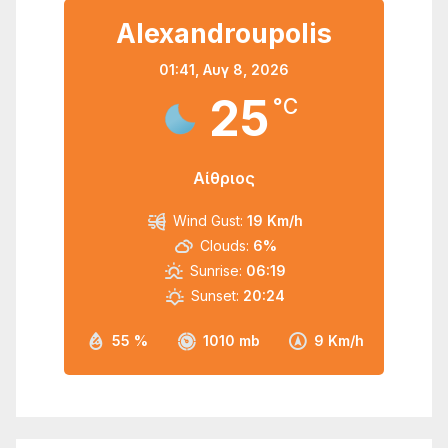
Alexandroupolis
01:41,
Αυγ 8, 2026
25
°C
Αίθριος
Wind Gust:
19 Km/h
Clouds:
6%
Sunrise:
06:19
Sunset:
20:24
55 %
1010 mb
9 Km/h