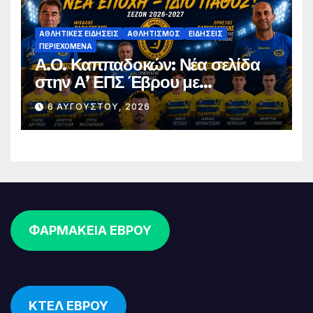
ΑΘΛΗΤΙΚΈΣ ΕΙΔΉΣΕΙΣ
ΑΘΛΗΤΙΣΜΌΣ
ΕΙΔΉΣΕΙΣ
ΠΕΡΙΕΧΌΜΕΝΑ
Α.Ο. Καππαδοκών: Νέα σελίδα
στην Α’ ΕΠΣ Έβρου με
φιλοδοξίες, σταθερότητα και
6 ΑΥΓΟΎΣΤΟΥ, 2026
επένδυση στη νέα γενιά
ΦΑΡΜΑΚΕΙΑ ΕΒΡΟΥ
ΚΤΕΛ ΕΒΡΟΥ