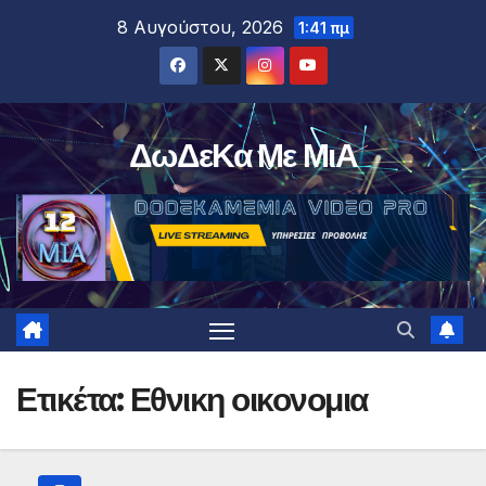
Μετάβαση
8 Αυγούστου, 2026
1:41 πμ
στο
περιεχόμενο
ΔωΔεΚα Με ΜιΑ
Ετικέτα:
Εθνικη οικονομια