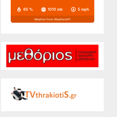
65 %
1010 mb
5 mph
Weather from WeatherAPI