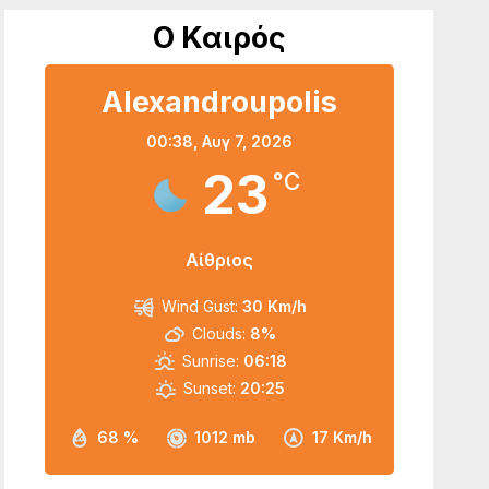
Ο Καιρός
Alexandroupolis
00:38,
Αυγ 7, 2026
23
°C
Αίθριος
Wind Gust:
30 Km/h
Clouds:
8%
Sunrise:
06:18
Sunset:
20:25
68 %
1012 mb
17 Km/h