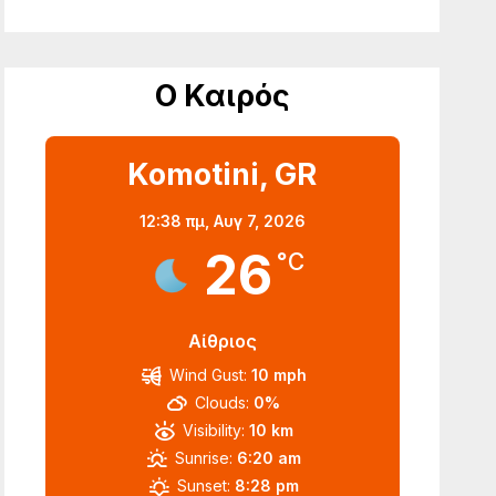
Ο Καιρός
Komotini, GR
12:38 πμ,
Αυγ 7, 2026
26
°C
Αίθριος
Wind Gust:
10 mph
Clouds:
0%
Visibility:
10 km
Sunrise:
6:20 am
Sunset:
8:28 pm