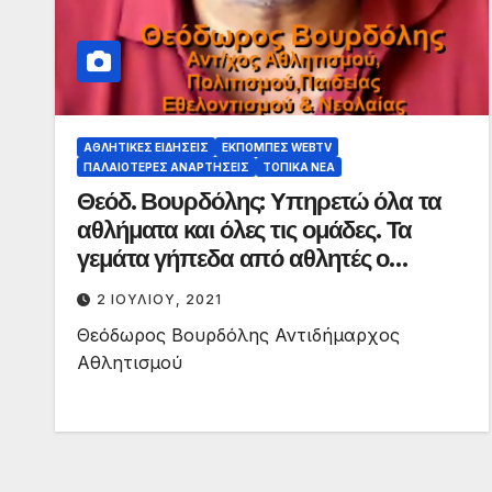
ΑΘΛΗΤΙΚΈΣ ΕΙΔΉΣΕΙΣ
ΕΚΠΟΜΠΈΣ WEBTV
ΠΑΛΑΙΟΤΕΡΕΣ ΑΝΑΡΤΗΣΕΙΣ
ΤΟΠΙΚΆ ΝΈΑ
Θεόδ. Βουρδόλης: Υπηρετώ όλα τα
αθλήματα και όλες τις ομάδες. Τα
γεμάτα γήπεδα από αθλητές ο
στόχος. Σάββατο 3/7 οι Legents
2 ΙΟΥΛΊΟΥ, 2021
2004 στην Αλεξ/πολη.
Θεόδωρος Βουρδόλης Αντιδήμαρχος
Αθλητισμού