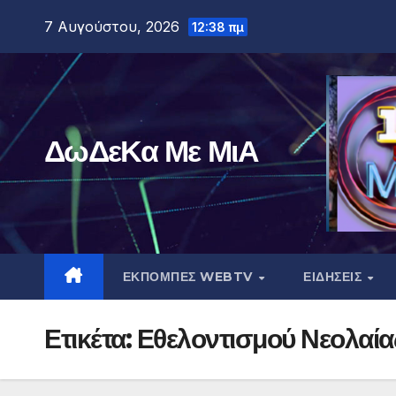
Μετάβαση
7 Αυγούστου, 2026
12:38 πμ
στο
περιεχόμενο
ΔωΔεΚα Με ΜιΑ
ΕΚΠΟΜΠΕΣ WEBTV
ΕΙΔΗΣΕΙΣ
Ετικέτα:
Εθελοντισμού Νεολαίας