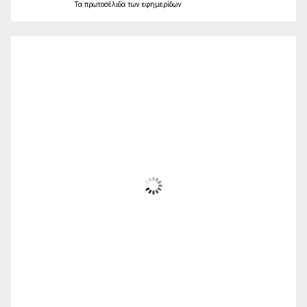
Τα
πρωτοσέλιδα
των
εφημερίδων
Ο Καιρός
Alexandroupolis
02:31,
Αυγ 7, 2026
23
°C
Αίθριος
Wind Gust:
29 Km/h
Clouds:
5%
Sunrise:
06:18
Sunset:
20:25
71 %
1012 mb
16 Km/h