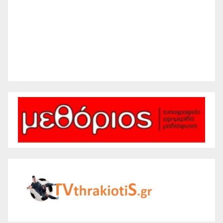
Sunset:
8:28 pm
57 %
1013 mb
6 mph
Weather from WeatherAPI