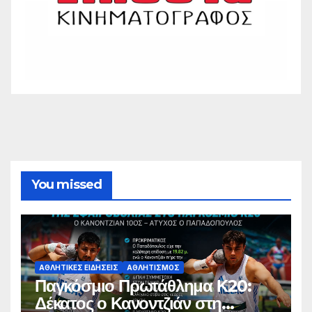
You missed
ΑΘΛΗΤΙΚΈΣ ΕΙΔΉΣΕΙΣ
ΑΘΛΗΤΙΣΜΌΣ
Παγκόσμιο Πρωτάθλημα Κ20:
Δέκατος ο Κανοντζιάν στη