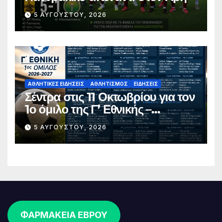
5 ΑΥΓΟΎΣΤΟΥ, 2026
ΑΘΛΗΤΙΚΈΣ ΕΙΔΉΣΕΙΣ
ΑΘΛΗΤΙΣΜΌΣ
ΕΙΔΉΣΕΙΣ
Σέντρα στις 11 Οκτωβρίου για τον
1ο όμιλο της Γ’ Εθνικής –
Ανακοινώθηκε το πλήρες
5 ΑΥΓΟΎΣΤΟΥ, 2026
πρόγραμμα
ΦΑΡΜΑΚΕΙΑ ΕΒΡΟΥ