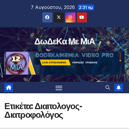
Μετάβαση
7 Αυγούστου, 2026
2:31 πμ
στο
περιεχόμενο
ΔωΔεΚα Με ΜιΑ
Ετικέτα:
Διαιτολογος-
Διατροφολόγος