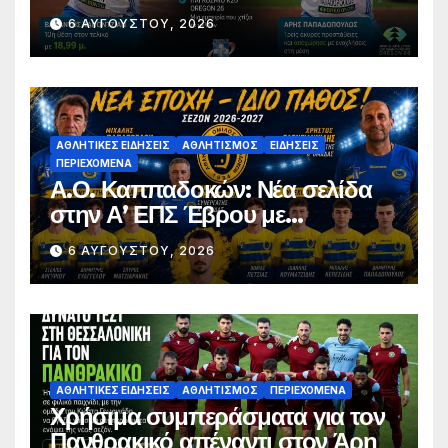
σφαιροβολία – Άτυχος ο
6 ΑΥΓΟΎΣΤΟΥ, 2026
Παπαδόπουλος στον τελικό
ΑΘΛΗΤΙΚΈΣ ΕΙΔΉΣΕΙΣ
ΑΘΛΗΤΙΣΜΌΣ
ΕΙΔΉΣΕΙΣ
ΠΕΡΙΕΧΌΜΕΝΑ
Α.Ο. Καππαδοκών: Νέα σελίδα
στην Α’ ΕΠΣ Έβρου με
φιλοδοξίες, σταθερότητα και
6 ΑΥΓΟΎΣΤΟΥ, 2026
επένδυση στη νέα γενιά
ΑΘΛΗΤΙΚΈΣ ΕΙΔΉΣΕΙΣ
ΑΘΛΗΤΙΣΜΌΣ
ΠΕΡΙΕΧΌΜΕΝΑ
Χρήσιμα συμπεράσματα για τον
Πανθρακικό απέναντι στον Άρη