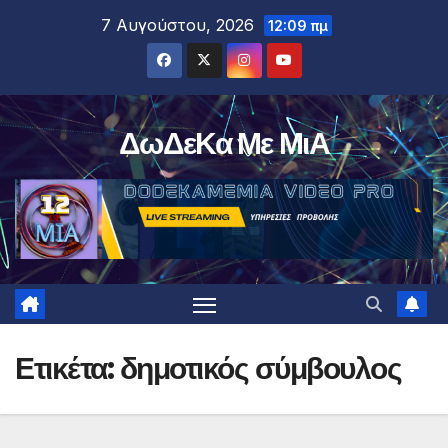
Μετάβαση
7 Αυγούστου, 2026
12:09 πμ
στο
περιεχόμενο
ΔωΔεΚα Με ΜιΑ
Ετικέτα:
δημοτικός σύμβουλος