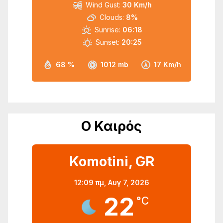
Wind Gust:
30 Km/h
Clouds:
8%
Sunrise:
06:18
Sunset:
20:25
68 %
1012 mb
17 Km/h
Ο Καιρός
Komotini, GR
12:09 πμ,
Αυγ 7, 2026
22
°C