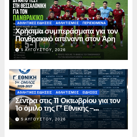
ΑΘΛΗΤΙΚΈΣ ΕΙΔΉΣΕΙΣ
ΑΘΛΗΤΙΣΜΌΣ
ΠΕΡΙΕΧΌΜΕΝΑ
Χρήσιμα συμπεράσματα για τον
Πανθρακικό απέναντι στον Άρη
5 ΑΥΓΟΎΣΤΟΥ, 2026
ΑΘΛΗΤΙΚΈΣ ΕΙΔΉΣΕΙΣ
ΑΘΛΗΤΙΣΜΌΣ
ΕΙΔΉΣΕΙΣ
Σέντρα στις 11 Οκτωβρίου για τον
1ο όμιλο της Γ’ Εθνικής –
Ανακοινώθηκε το πλήρες
5 ΑΥΓΟΎΣΤΟΥ, 2026
πρόγραμμα