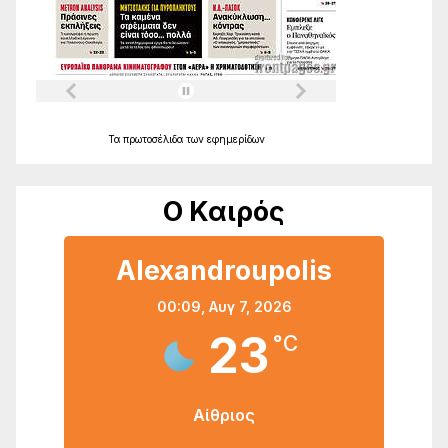
Τα
πρωτοσέλιδα
των
εφημερίδων
Ο Καιρός
Alexandroupolis
00:09,
Αυγ 7, 2026
23
°C
Αίθριος