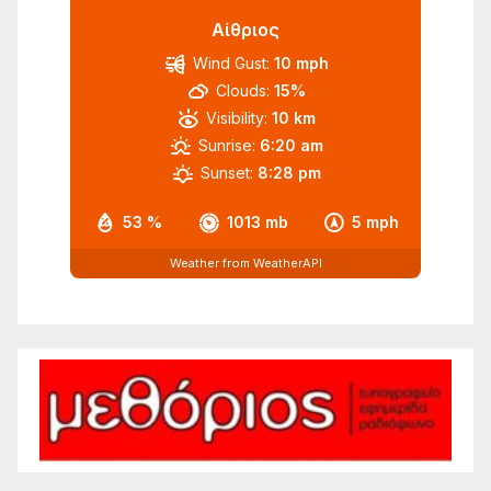
Αίθριος
Wind Gust:
10 mph
Clouds:
15%
Visibility:
10 km
Sunrise:
6:20 am
Sunset:
8:28 pm
53 %
1013 mb
5 mph
Weather from WeatherAPI