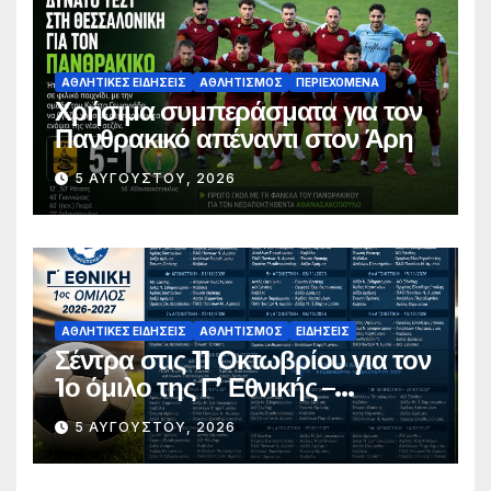
ΑΘΛΗΤΙΚΈΣ ΕΙΔΉΣΕΙΣ
ΑΘΛΗΤΙΣΜΌΣ
ΠΕΡΙΕΧΌΜΕΝΑ
Χρήσιμα συμπεράσματα για τον
Πανθρακικό απέναντι στον Άρη
5 ΑΥΓΟΎΣΤΟΥ, 2026
ΑΘΛΗΤΙΚΈΣ ΕΙΔΉΣΕΙΣ
ΑΘΛΗΤΙΣΜΌΣ
ΕΙΔΉΣΕΙΣ
Σέντρα στις 11 Οκτωβρίου για τον
1ο όμιλο της Γ’ Εθνικής –
Ανακοινώθηκε το πλήρες
5 ΑΥΓΟΎΣΤΟΥ, 2026
πρόγραμμα