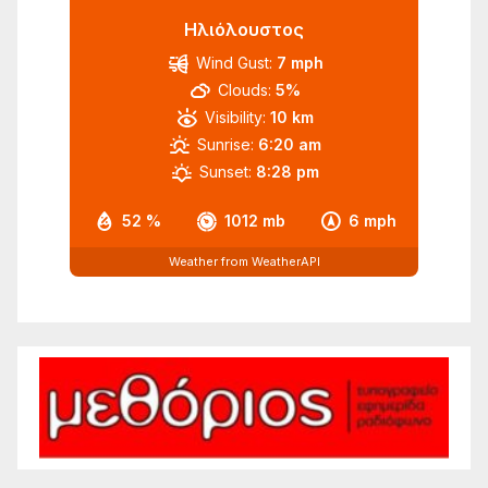
Ηλιόλουστος
Wind Gust:
7 mph
Clouds:
5%
Visibility:
10 km
Sunrise:
6:20 am
Sunset:
8:28 pm
52 %
1012 mb
6 mph
Weather from WeatherAPI