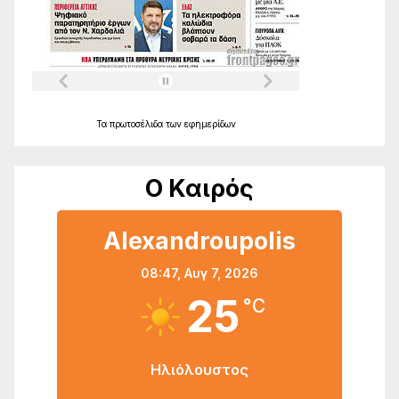
Τα
πρωτοσέλιδα
των
εφημερίδων
Ο Καιρός
Alexandroupolis
08:47,
Αυγ 7, 2026
25
°C
Ηλιόλουστος