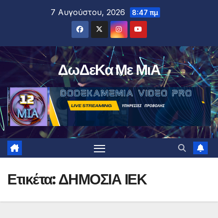
Μετάβαση
7 Αυγούστου, 2026
8:47 πμ
στο
περιεχόμενο
ΔωΔεΚα Με ΜιΑ
Ετικέτα:
ΔΗΜΟΣΙΑ ΙΕΚ