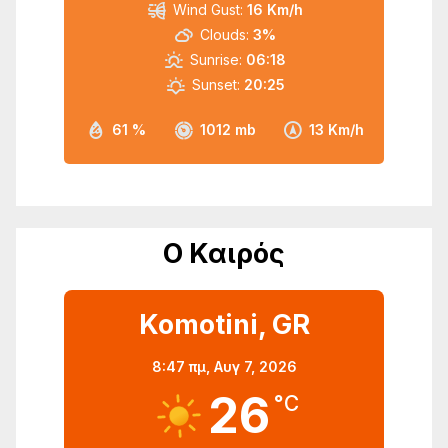
Wind Gust:
16 Km/h
Clouds:
3%
Sunrise:
06:18
Sunset:
20:25
61 %
1012 mb
13 Km/h
Ο Καιρός
Komotini, GR
8:47 πμ,
Αυγ 7, 2026
26
°C