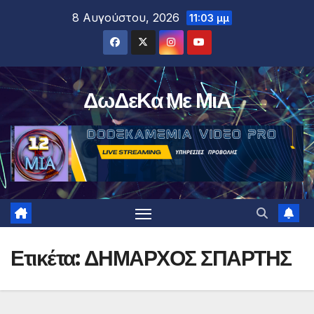
Μετάβαση
8 Αυγούστου, 2026
11:03 μμ
στο
περιεχόμενο
ΔωΔεΚα Με ΜιΑ
Ετικέτα:
ΔΗΜΑΡΧΟΣ ΣΠΑΡΤΗΣ