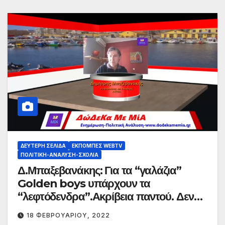
ΔΕΎΤΕΡΗ ΣΕΛΊΔΑ
ΕΚΠΟΜΠΈΣ WEBTV
ΠΟΛΙΤΙΚΉ-ΑΝΆΛΥΣΗ-ΣΧΌΛΙΑ
Δ.Μπαξεβανάκης: Για τα “γαλάζια”
Golden boys υπάρχουν τα
“λεφτόδενδρα”.Ακρίβεια παντού. Δεν
πάει άλλο.
18 ΦΕΒΡΟΥΑΡΊΟΥ, 2022