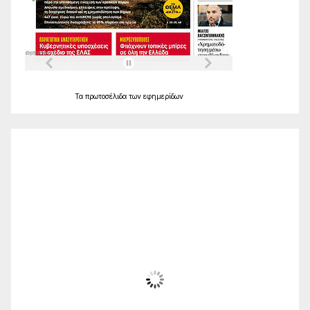
Τα
πρωτοσέλιδα
των
εφημερίδων
Ο Καιρός
Alexandroupolis
23:03,
Αυγ 8, 2026
26
°C
Αίθριος