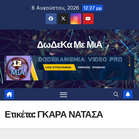
Μετάβαση
8 Αυγούστου, 2026
12:27 μμ
στο
περιεχόμενο
ΔωΔεΚα Με ΜιΑ
Ετικέτα:
ΓΚΑΡΑ ΝΑΤΑΣΑ