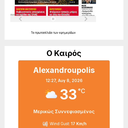
Τα
πρωτοσέλιδα
των
εφημερίδων
Ο Καιρός
Alexandroupolis
12:27,
Αυγ 8, 2026
33
°C
Μερικώς Συννεφιασμένος
Wind Gust:
17 Km/h