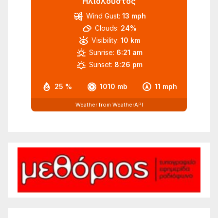
Ηλιόλουστος
Wind Gust:
13 mph
Clouds:
24%
Visibility:
10 km
Sunrise:
6:21 am
Sunset:
8:26 pm
25 %
1010 mb
11 mph
Weather from WeatherAPI