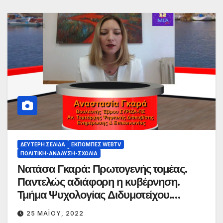
ΔΕΎΤΕΡΗ ΣΕΛΊΔΑ
ΕΚΠΟΜΠΈΣ WEBTV
ΠΟΛΙΤΙΚΉ-ΑΝΆΛΥΣΗ-ΣΧΌΛΙΑ
Νατάσα Γκαρά: Πρωτογενής τομέας.
Παντελώς αδιάφορη η κυβέρνηση.
Τμήμα Ψυχολογίας Διδυμοτείχου.
Δίνουν ψεύτικες υποσχέσεις
25 ΜΑΪ́ΟΥ, 2022