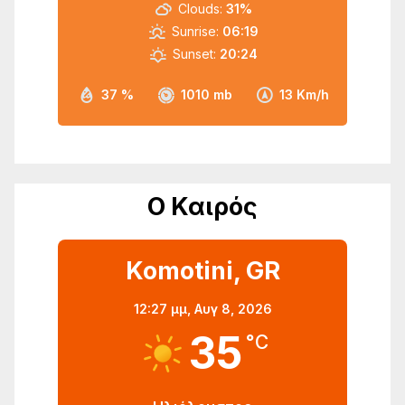
Clouds:
31%
Sunrise:
06:19
Sunset:
20:24
37 %
1010 mb
13 Km/h
Ο Καιρός
Komotini, GR
12:27 μμ,
Αυγ 8, 2026
35
°C